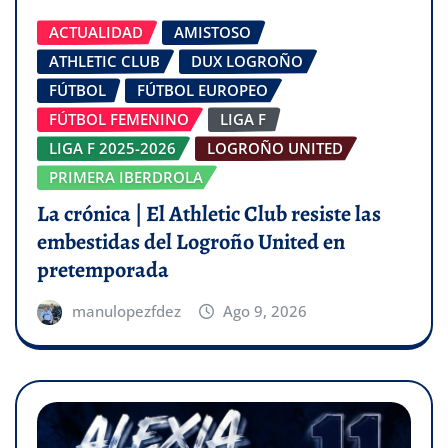
ACTUALIDAD
AMISTOSO
ATHLETIC CLUB
DUX LOGROÑO
FÚTBOL
FÚTBOL EUROPEO
FÚTBOL FEMENINO
LIGA F
LIGA F 2025-2026
LOGROÑO UNITED
PRIMERA IBERDROLA
La crónica | El Athletic Club resiste las
embestidas del Logroño United en
pretemporada
manulopezfdez
Ago 9, 2026