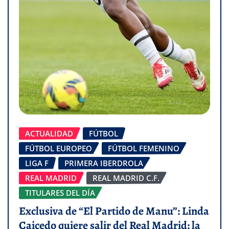
ACTUALIDAD
FÚTBOL
FÚTBOL EUROPEO
FÚTBOL FEMENINO
LIGA F
PRIMERA IBERDROLA
REAL MADRID
REAL MADRID C.F.
TITULARES DEL DÍA
Exclusiva de “El Partido de Manu”: Linda
Caicedo quiere salir del Real Madrid: la