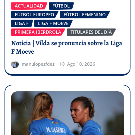
ACTUALIDAD
FÚTBOL
FÚTBOL EUROPEO
FÚTBOL FEMENINO
LIGA F
LIGA F MOEVE
PRIMERA IBERDROLA
TITULARES DEL DÍA
Noticia | Vilda se pronuncia sobre la Liga
F Moeve
manulopezfdez
Ago 10, 2026