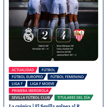
ACTUALIDAD
FÚTBOL
FÚTBOL EUROPEO
FÚTBOL FEMENINO
LIGA F
LIGA F MOEVE
PRIMERA IBERDROLA
SEVILLA FÚTBOL CLUB
TITULARES DEL DÍA
La crónica | El Sevilla golpea al R.