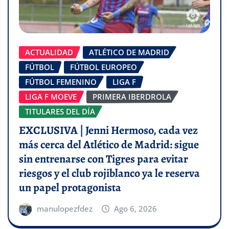
ACTUALIDAD
ATLÉTICO DE MADRID
FÚTBOL
FÚTBOL EUROPEO
FÚTBOL FEMENINO
LIGA F
LIGA F MOEVE
PRIMERA IBERDROLA
TITULARES DEL DÍA
EXCLUSIVA | Jenni Hermoso, cada vez
más cerca del Atlético de Madrid: sigue
sin entrenarse con Tigres para evitar
riesgos y el club rojiblanco ya le reserva
un papel protagonista
manulopezfdez
Ago 6, 2026