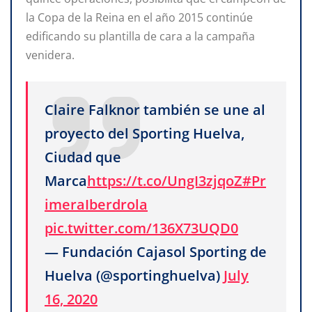
la Copa de la Reina en el año 2015 continúe
edificando su plantilla de cara a la campaña
venidera.
Claire Falknor también se une al
proyecto del Sporting Huelva,
Ciudad que
Marca
https://t.co/UngI3zjqoZ
#Pr
imeraIberdrola
pic.twitter.com/136X73UQD0
— Fundación Cajasol Sporting de
Huelva (@sportinghuelva)
July
16, 2020