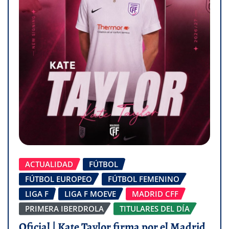
ACTUALIDAD
FÚTBOL
FÚTBOL EUROPEO
FÚTBOL FEMENINO
LIGA F
LIGA F MOEVE
MADRID CFF
PRIMERA IBERDROLA
TITULARES DEL DÍA
Oficial | Kate Taylor firma por el Madrid