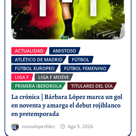
ACTUALIDAD
AMISTOSO
ATLÉTICO DE MADRID
FÚTBOL
FÚTBOL EUROPEO
FÚTBOL FEMENINO
LIGA F
LIGA F MOEVE
PRIMERA IBERDROLA
TITULARES DEL DÍA
La crónica | Bárbara López marca un gol
en noventa y amarga el debut rojiblanco
en pretemporada
manulopezfdez
Ago 5, 2026