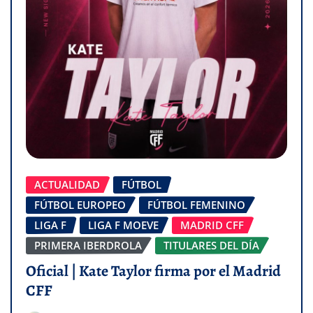
ACTUALIDAD
FÚTBOL
FÚTBOL EUROPEO
FÚTBOL FEMENINO
LIGA F
LIGA F MOEVE
MADRID CFF
PRIMERA IBERDROLA
TITULARES DEL DÍA
Oficial | Kate Taylor firma por el Madrid
CFF