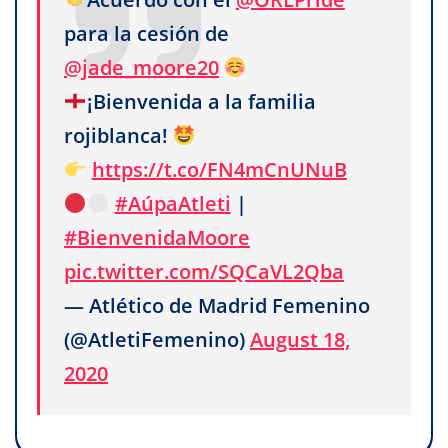
para la cesión de
@jade_moore20
¡Bienvenida a la familia
rojiblanca!
https://t.co/FN4mCnUNuB
#AúpaAtleti
|
#BienvenidaMoore
pic.twitter.com/SQCaVL2Qba
— Atlético de Madrid Femenino
(@AtletiFemenino)
August 18,
2020