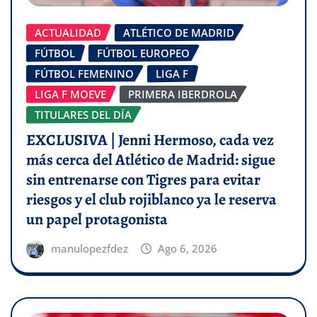
ACTUALIDAD
ATLÉTICO DE MADRID
FÚTBOL
FÚTBOL EUROPEO
FÚTBOL FEMENINO
LIGA F
LIGA F MOEVE
PRIMERA IBERDROLA
TITULARES DEL DÍA
EXCLUSIVA | Jenni Hermoso, cada vez
más cerca del Atlético de Madrid: sigue
sin entrenarse con Tigres para evitar
riesgos y el club rojiblanco ya le reserva
un papel protagonista
manulopezfdez
Ago 6, 2026