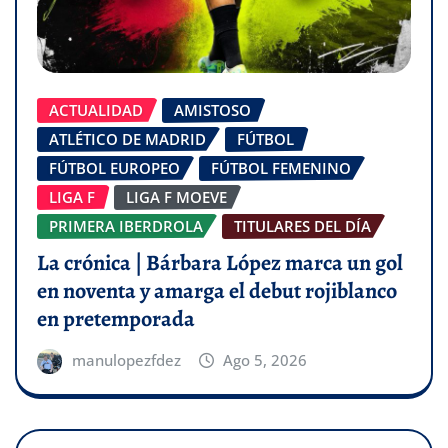
ACTUALIDAD
AMISTOSO
ATLÉTICO DE MADRID
FÚTBOL
FÚTBOL EUROPEO
FÚTBOL FEMENINO
LIGA F
LIGA F MOEVE
PRIMERA IBERDROLA
TITULARES DEL DÍA
La crónica | Bárbara López marca un gol
en noventa y amarga el debut rojiblanco
en pretemporada
manulopezfdez
Ago 5, 2026