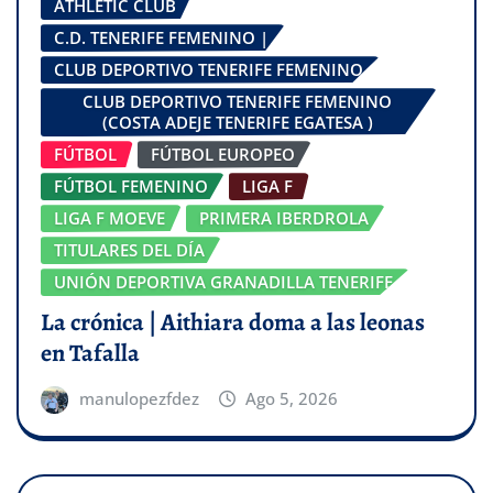
ATHLETIC CLUB
C.D. TENERIFE FEMENINO |
CLUB DEPORTIVO TENERIFE FEMENINO
CLUB DEPORTIVO TENERIFE FEMENINO
(COSTA ADEJE TENERIFE EGATESA )
FÚTBOL
FÚTBOL EUROPEO
FÚTBOL FEMENINO
LIGA F
LIGA F MOEVE
PRIMERA IBERDROLA
TITULARES DEL DÍA
UNIÓN DEPORTIVA GRANADILLA TENERIFE
La crónica | Aithiara doma a las leonas
en Tafalla
manulopezfdez
Ago 5, 2026