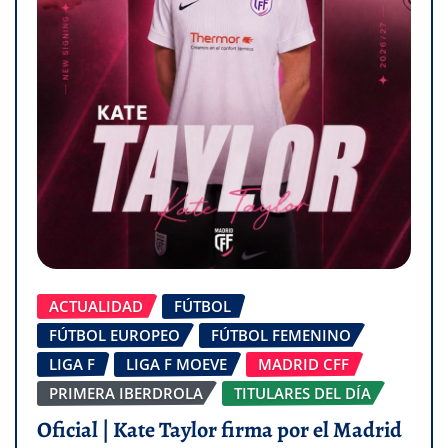
ACTUALIDAD
FÚTBOL
FÚTBOL EUROPEO
FÚTBOL FEMENINO
LIGA F
LIGA F MOEVE
MADRID CFF
PRIMERA IBERDROLA
TITULARES DEL DÍA
Oficial | Kate Taylor firma por el Madrid