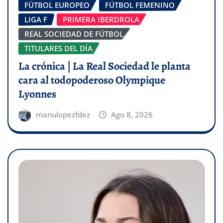
FÚTBOL EUROPEO
FÚTBOL FEMENINO
LIGA F
PRIMERA IBERDROLA
REAL SOCIEDAD DE FÚTBOL
TITULARES DEL DÍA
La crónica | La Real Sociedad le planta
cara al todopoderoso Olympique
Lyonnes
manulopezfdez
Ago 8, 2026