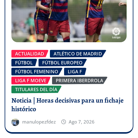
ACTUALIDAD
ATLÉTICO DE MADRID
FÚTBOL
FÚTBOL EUROPEO
FÚTBOL FEMENINO
LIGA F
LIGA F MOEVE
PRIMERA IBERDROLA
TITULARES DEL DÍA
Noticia | Horas decisivas para un fichaje
histórico
manulopezfdez
Ago 7, 2026