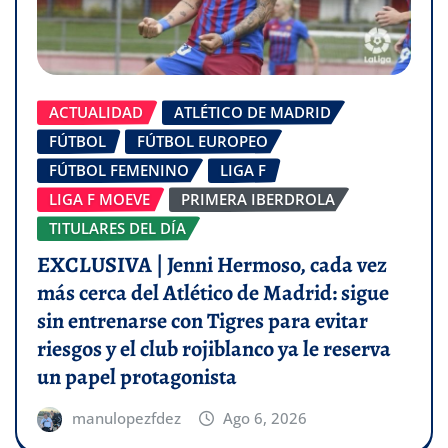
ACTUALIDAD
ATLÉTICO DE MADRID
FÚTBOL
FÚTBOL EUROPEO
FÚTBOL FEMENINO
LIGA F
LIGA F MOEVE
PRIMERA IBERDROLA
TITULARES DEL DÍA
EXCLUSIVA | Jenni Hermoso, cada vez
más cerca del Atlético de Madrid: sigue
sin entrenarse con Tigres para evitar
riesgos y el club rojiblanco ya le reserva
un papel protagonista
manulopezfdez
Ago 6, 2026