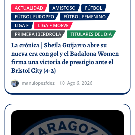
ACTUALIDAD
AMISTOSO
FÚTBOL
FÚTBOL EUROPEO
FÚTBOL FEMENINO
LIGA F
LIGA F MOEVE
PRIMERA IBERDROLA
TITULARES DEL DÍA
La crónica | Sheila Guijarro abre su
nueva era con gol y el Badalona Women
firma una victoria de prestigio ante el
Bristol City (4-2)
manulopezfdez
Ago 6, 2026