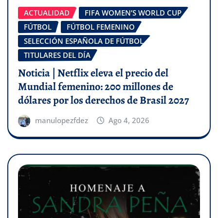
ACTUALIDAD
FIFA WOMEN’S WORLD CUP
FÚTBOL
FÚTBOL FEMENINO
SELECCIÓN ESPAÑOLA DE FÚTBOL
TITULARES DEL DÍA
Noticia | Netflix eleva el precio del
Mundial femenino: 200 millones de
dólares por los derechos de Brasil 2027
manulopezfdez
Ago 4, 2026