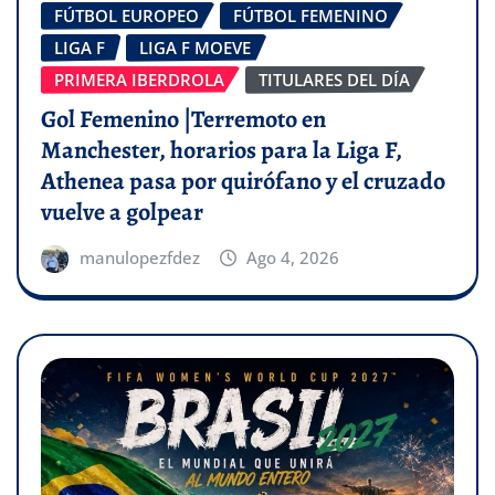
FÚTBOL EUROPEO
FÚTBOL FEMENINO
LIGA F
LIGA F MOEVE
PRIMERA IBERDROLA
TITULARES DEL DÍA
Gol Femenino |Terremoto en
Manchester, horarios para la Liga F,
Athenea pasa por quirófano y el cruzado
vuelve a golpear
manulopezfdez
Ago 4, 2026