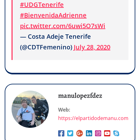
#UDGTenerife
#BienvenidaAdrienne
pic.twitter.com/6uwi5O7sWi
— Costa Adeje Tenerife
(@CDTFemenino)
July 28, 2020
manulopezfdez
Web:
https://elpartidodemanu.com