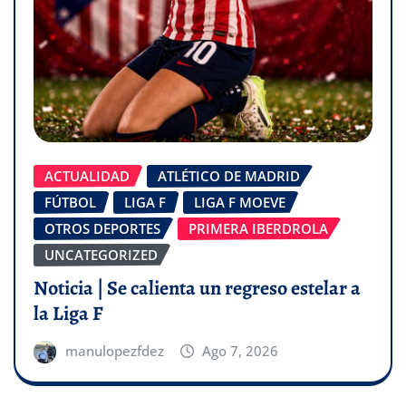
ACTUALIDAD
ATLÉTICO DE MADRID
FÚTBOL
LIGA F
LIGA F MOEVE
OTROS DEPORTES
PRIMERA IBERDROLA
UNCATEGORIZED
Noticia | Se calienta un regreso estelar a
la Liga F
manulopezfdez
Ago 7, 2026