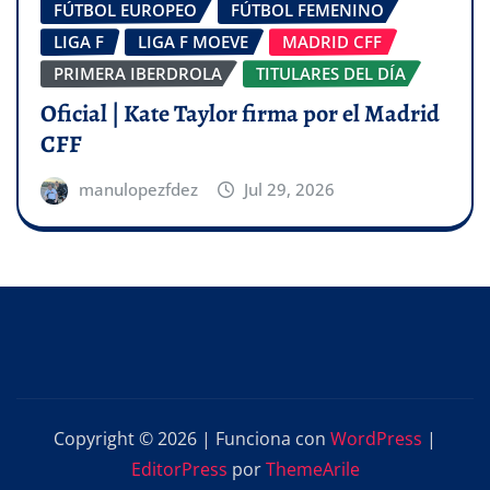
FÚTBOL EUROPEO
FÚTBOL FEMENINO
LIGA F
LIGA F MOEVE
MADRID CFF
PRIMERA IBERDROLA
TITULARES DEL DÍA
Oficial | Kate Taylor firma por el Madrid
CFF
manulopezfdez
Jul 29, 2026
Copyright © 2026 | Funciona con
WordPress
|
EditorPress
por
ThemeArile