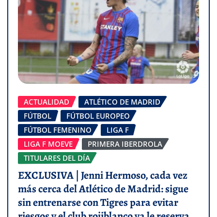
ACTUALIDAD
ATLÉTICO DE MADRID
FÚTBOL
FÚTBOL EUROPEO
FÚTBOL FEMENINO
LIGA F
LIGA F MOEVE
PRIMERA IBERDROLA
TITULARES DEL DÍA
EXCLUSIVA | Jenni Hermoso, cada vez
más cerca del Atlético de Madrid: sigue
sin entrenarse con Tigres para evitar
riesgos y el club rojiblanco ya le reserva