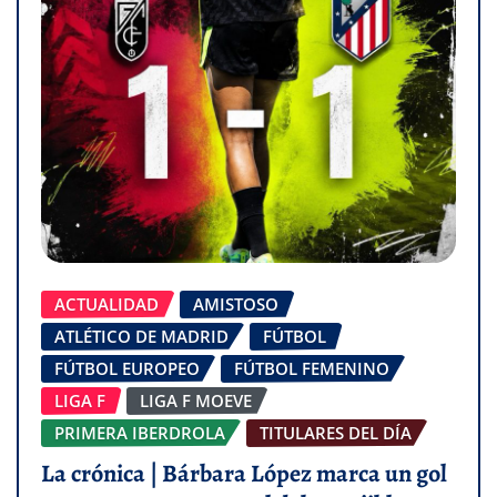
ACTUALIDAD
AMISTOSO
ATLÉTICO DE MADRID
FÚTBOL
FÚTBOL EUROPEO
FÚTBOL FEMENINO
LIGA F
LIGA F MOEVE
PRIMERA IBERDROLA
TITULARES DEL DÍA
La crónica | Bárbara López marca un gol