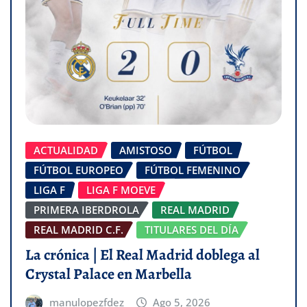
ACTUALIDAD
AMISTOSO
FÚTBOL
FÚTBOL EUROPEO
FÚTBOL FEMENINO
LIGA F
LIGA F MOEVE
PRIMERA IBERDROLA
REAL MADRID
REAL MADRID C.F.
TITULARES DEL DÍA
La crónica | El Real Madrid doblega al
Crystal Palace en Marbella
manulopezfdez
Ago 5, 2026