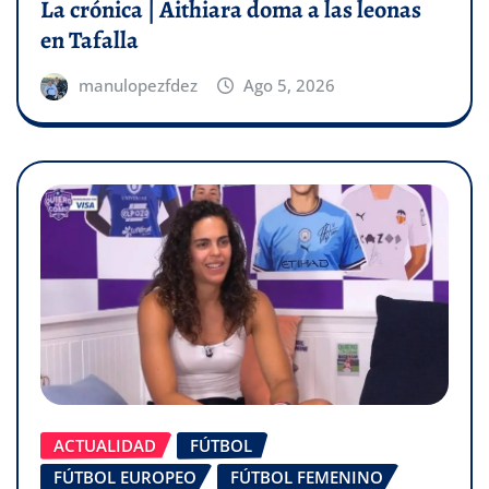
La crónica | Aithiara doma a las leonas
en Tafalla
manulopezfdez
Ago 5, 2026
ACTUALIDAD
FÚTBOL
FÚTBOL EUROPEO
FÚTBOL FEMENINO