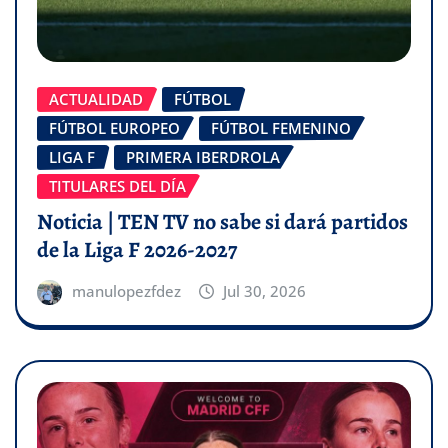
ACTUALIDAD
FÚTBOL
FÚTBOL EUROPEO
FÚTBOL FEMENINO
LIGA F
PRIMERA IBERDROLA
TITULARES DEL DÍA
Noticia | TEN TV no sabe si dará partidos
de la Liga F 2026-2027
manulopezfdez
Jul 30, 2026