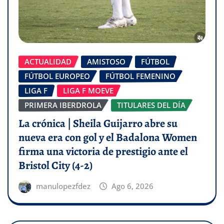
ACTUALIDAD
AMISTOSO
FÚTBOL
FÚTBOL EUROPEO
FÚTBOL FEMENINO
LIGA F
LIGA F MOEVE
PRIMERA IBERDROLA
TITULARES DEL DÍA
La crónica | Sheila Guijarro abre su
nueva era con gol y el Badalona Women
firma una victoria de prestigio ante el
Bristol City (4-2)
manulopezfdez
Ago 6, 2026