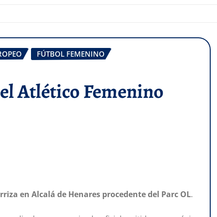
ROPEO
FÚTBOL FEMENINO
 el Atlético Femenino
rriza en Alcalá de Henares procedente del Parc OL
.