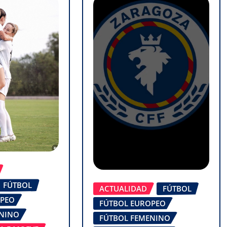
FÚTBOL
ACTUALIDAD
FÚTBOL
OPEO
FÚTBOL EUROPEO
ENINO
FÚTBOL FEMENINO