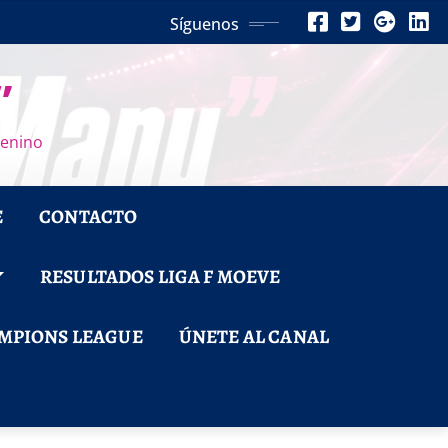
Síguenos
”
menino
E
CONTACTO
RESULTADOS LIGA F MOEVE
MPIONS LEAGUE
ÚNETE AL CANAL