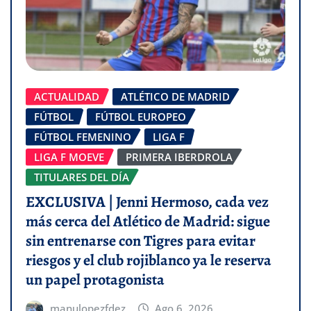
ACTUALIDAD
ATLÉTICO DE MADRID
FÚTBOL
FÚTBOL EUROPEO
FÚTBOL FEMENINO
LIGA F
LIGA F MOEVE
PRIMERA IBERDROLA
TITULARES DEL DÍA
EXCLUSIVA | Jenni Hermoso, cada vez
más cerca del Atlético de Madrid: sigue
sin entrenarse con Tigres para evitar
riesgos y el club rojiblanco ya le reserva
un papel protagonista
manulopezfdez
Ago 6, 2026