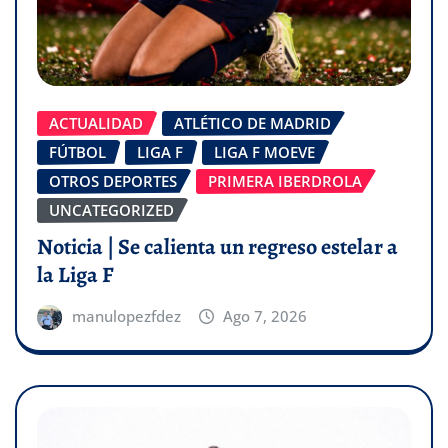
ACTUALIDAD
ATLÉTICO DE MADRID
FÚTBOL
LIGA F
LIGA F MOEVE
OTROS DEPORTES
PRIMERA IBERDROLA
UNCATEGORIZED
Noticia | Se calienta un regreso estelar a
la Liga F
manulopezfdez
Ago 7, 2026