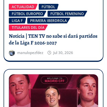
ACTUALIDAD
FÚTBOL
FÚTBOL EUROPEO
FÚTBOL FEMENINO
LIGA F
PRIMERA IBERDROLA
TITULARES DEL DÍA
Noticia | TEN TV no sabe si dará partidos
de la Liga F 2026-2027
manulopezfdez
Jul 30, 2026