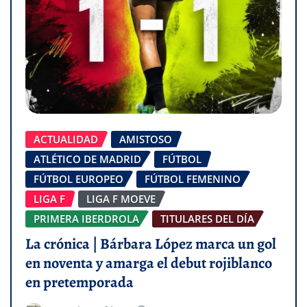
ACTUALIDAD
AMISTOSO
ATLÉTICO DE MADRID
FÚTBOL
FÚTBOL EUROPEO
FÚTBOL FEMENINO
LIGA F
LIGA F MOEVE
PRIMERA IBERDROLA
TITULARES DEL DÍA
La crónica | Bárbara López marca un gol
en noventa y amarga el debut rojiblanco
en pretemporada