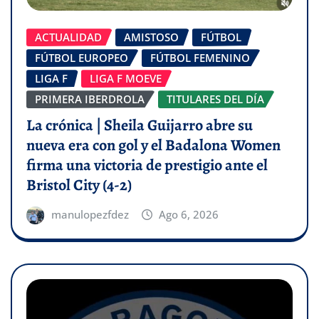
ACTUALIDAD
AMISTOSO
FÚTBOL
FÚTBOL EUROPEO
FÚTBOL FEMENINO
LIGA F
LIGA F MOEVE
PRIMERA IBERDROLA
TITULARES DEL DÍA
La crónica | Sheila Guijarro abre su
nueva era con gol y el Badalona Women
firma una victoria de prestigio ante el
Bristol City (4-2)
manulopezfdez
Ago 6, 2026