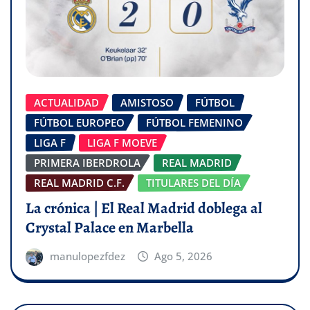
ACTUALIDAD
AMISTOSO
FÚTBOL
FÚTBOL EUROPEO
FÚTBOL FEMENINO
LIGA F
LIGA F MOEVE
PRIMERA IBERDROLA
REAL MADRID
REAL MADRID C.F.
TITULARES DEL DÍA
La crónica | El Real Madrid doblega al
Crystal Palace en Marbella
manulopezfdez
Ago 5, 2026