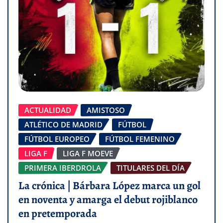
ACTUALIDAD
AMISTOSO
ATLÉTICO DE MADRID
FÚTBOL
FÚTBOL EUROPEO
FÚTBOL FEMENINO
LIGA F
LIGA F MOEVE
PRIMERA IBERDROLA
TITULARES DEL DÍA
La crónica | Bárbara López marca un gol
en noventa y amarga el debut rojiblanco
en pretemporada