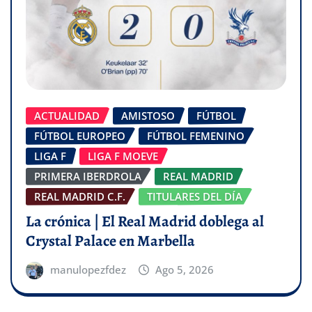
ACTUALIDAD
AMISTOSO
FÚTBOL
FÚTBOL EUROPEO
FÚTBOL FEMENINO
LIGA F
LIGA F MOEVE
PRIMERA IBERDROLA
REAL MADRID
REAL MADRID C.F.
TITULARES DEL DÍA
La crónica | El Real Madrid doblega al
Crystal Palace en Marbella
manulopezfdez
Ago 5, 2026