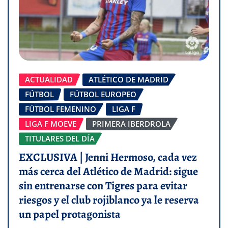
ACTUALIDAD
ATLÉTICO DE MADRID
FÚTBOL
FÚTBOL EUROPEO
FÚTBOL FEMENINO
LIGA F
LIGA F MOEVE
PRIMERA IBERDROLA
TITULARES DEL DÍA
EXCLUSIVA | Jenni Hermoso, cada vez
más cerca del Atlético de Madrid: sigue
sin entrenarse con Tigres para evitar
riesgos y el club rojiblanco ya le reserva
un papel protagonista