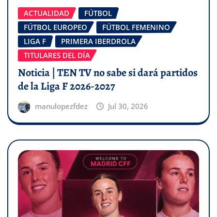
ACTUALIDAD
FÚTBOL
FÚTBOL EUROPEO
FÚTBOL FEMENINO
LIGA F
PRIMERA IBERDROLA
TITULARES DEL DÍA
Noticia | TEN TV no sabe si dará partidos
de la Liga F 2026-2027
manulopezfdez
Jul 30, 2026