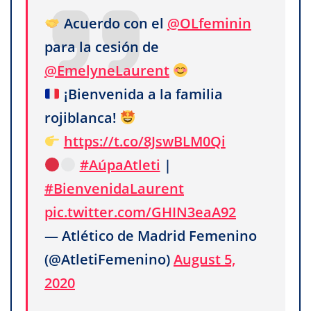
Acuerdo con el
@OLfeminin
para la cesión de
@EmelyneLaurent
¡Bienvenida a la familia
rojiblanca!
https://t.co/8JswBLM0Qi
#AúpaAtleti
|
#BienvenidaLaurent
pic.twitter.com/GHIN3eaA92
— Atlético de Madrid Femenino
(@AtletiFemenino)
August 5,
2020