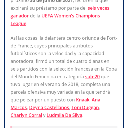
próximo
30 de junio de 2021
, fecha en la que
expirará su préstamo por parte del
seis veces
ganador
de la
UEFA
Women’s Champions
League
.
Así las cosas, la delantera centro oriunda de Fort-
de-France, cuyos principales atributos
futbolísticos son la velocidad y la capacidad
anotadora, firmó un total de cuatro dianas en
seis partidos con la selección francesa en la Copa
del Mundo Femenina en categoría
sub-20
que
tuvo lugar en el verano de 2018, completa una
parcela ofensiva muy variada en la que tendrá
que pelear por un puesto con
Knaak
,
Ana
Marcos
,
Deyna Castellanos
,
Toni Duggan
,
Charlyn Corral
y
Ludmila Da Silva
.