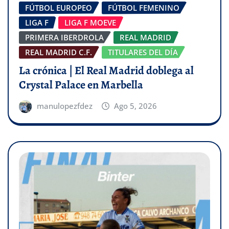
FÚTBOL EUROPEO
FÚTBOL FEMENINO
LIGA F
LIGA F MOEVE
PRIMERA IBERDROLA
REAL MADRID
REAL MADRID C.F.
TITULARES DEL DÍA
La crónica | El Real Madrid doblega al
Crystal Palace en Marbella
manulopezfdez
Ago 5, 2026