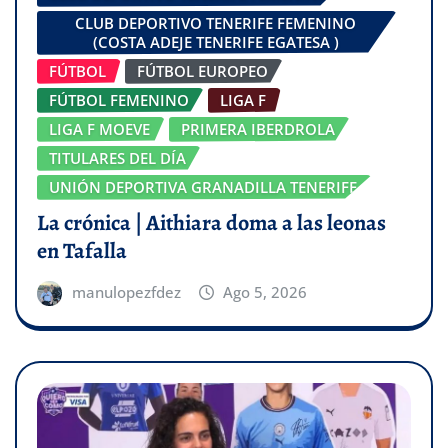
CLUB DEPORTIVO TENERIFE FEMENINO
(COSTA ADEJE TENERIFE EGATESA )
FÚTBOL
FÚTBOL EUROPEO
FÚTBOL FEMENINO
LIGA F
LIGA F MOEVE
PRIMERA IBERDROLA
TITULARES DEL DÍA
UNIÓN DEPORTIVA GRANADILLA TENERIFE
La crónica | Aithiara doma a las leonas
en Tafalla
manulopezfdez
Ago 5, 2026