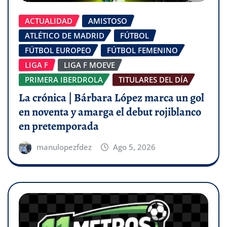
ACTUALIDAD
AMISTOSO
ATLÉTICO DE MADRID
FÚTBOL
FÚTBOL EUROPEO
FÚTBOL FEMENINO
LIGA F
LIGA F MOEVE
PRIMERA IBERDROLA
TITULARES DEL DÍA
La crónica | Bárbara López marca un gol
en noventa y amarga el debut rojiblanco
en pretemporada
manulopezfdez
Ago 5, 2026