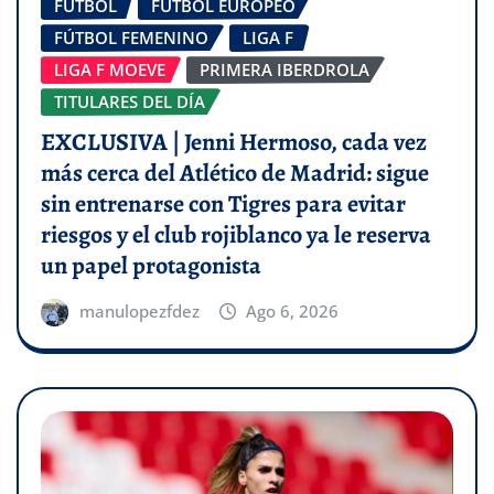
FÚTBOL
FÚTBOL EUROPEO
FÚTBOL FEMENINO
LIGA F
LIGA F MOEVE
PRIMERA IBERDROLA
TITULARES DEL DÍA
EXCLUSIVA | Jenni Hermoso, cada vez
más cerca del Atlético de Madrid: sigue
sin entrenarse con Tigres para evitar
riesgos y el club rojiblanco ya le reserva
un papel protagonista
manulopezfdez
Ago 6, 2026