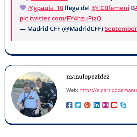
@gpaula_10
llega del
@FCBfemeni
B
pic.twitter.com/FY4hzuPizQ
— Madrid CFF (@MadridCFF)
September 
manulopezfdez
Web:
https://elpartidodeman