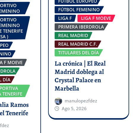
FÚTBOL EUROPEO
PORTIVO
FÚTBOL FEMENINO
FEMENINO
LIGA F
LIGA F MOEVE
PORTIVO
FEMENINO
PRIMERA IBERDROLA
E TENERIFE
REAL MADRID
SA )
REAL MADRID C.F.
OPEO
TITULARES DEL DÍA
ENINO
La crónica | El Real
GA F MOEVE
Madrid doblega al
RDROLA
Crystal Palace en
L DÍA
Marbella
PORTIVA
 TENERIFE
manulopezfdez
talia Ramos
Ago 5, 2026
el Tenerife
fdez