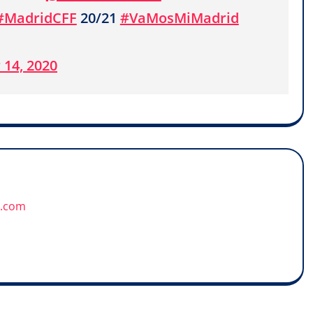
#MadridCFF
20/21
#VaMosMiMadrid
14, 2020
u.com