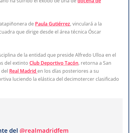
rano ha sufrido el éxodo de una de
docena de
 Matapiñonera de
Paula Gutiérrez
, vinculará a la
cuadra que dirige desde el área técnica Óscar
isciplina de la entidad que preside Alfredo Ulloa en el
as del extinto
Club Deportivo Tacón
, retorna a San
a del
Real Madrid
en los días posteriores a su
tiva luciendo la elástica del decimotercer clasificado
nte del
@realmadridfem