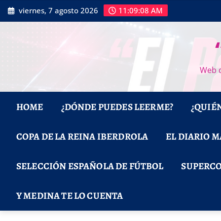
Saltar
viernes, 7 agosto 2026
11:09:09 AM
al
contenido
Web d
HOME
¿DÓNDE PUEDES LEERME?
¿QUIÉ
COPA DE LA REINA IBERDROLA
EL DIARIO 
SELECCIÓN ESPAÑOLA DE FÚTBOL
SUPERCO
Y MEDINA TE LO CUENTA