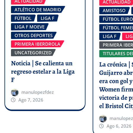
ACTUALIDAD
ACTUALIDAD
ATLÉTICO DE MADRID
AMISTOSO
FÚTBOL
LIGA F
FÚTBOL EUR
LIGA F MOEVE
FÚTBOL FEM
OTROS DEPORTES
LIGA F
LI
PRIMERA IBERDROLA
PRIMERA IBE
UNCATEGORIZED
TITULARES DE
Noticia | Se calienta un
La crónica | 
regreso estelar a la Liga
Guijarro abr
F
era con gol 
Women firm
manulopezfdez
victoria de p
Ago 7, 2026
el Bristol Cit
manulopez
Ago 6, 2026