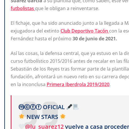
Suárez García
a su plantilla que, como saben, este ve
futbolistas
que le obligan a reinventarse.
El fichaje, que ha sido anunciado junto a la llegada a
exjugadora del extinto
Club Deportivo Tacón
con la es
Fernández hasta el próximo
30 de junio de 2021.
Así las cosas, la defensa central, que ya estuvo en la d
curso futbolístico 2015/2016 antes de recalar en las fil
Sebastián de los Reyes tras formar parte de la plantill
fundación, afrontará un nuevo reto en su carrera depor
en la inconclusa
Primera Iberdrola 2019/2020
.
ⓜⓒⓕⓕ OFICIAL
NEW STARS
@lu_suarez12
vuelve a casa procede