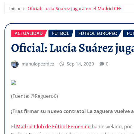
Inicio
Oficial: Lucía Suárez jugará en el Madrid CFF
ACTUALIDAD
FÚTBOL
FÚTBOL EUROPEO
FÚ
Oficial: Lucía Suárez ju
manulopezfdez
Sep 14, 2020
0
(Fuente: @Reguero6)
¡Tras firmar su nuevo contrato! La zaguera vuelve a
El
Madrid Club de Fútbol Femenino
ha desvelado, por 