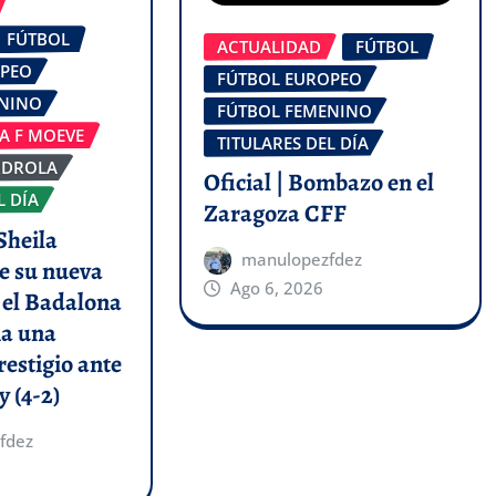
FÚTBOL
ACTUALIDAD
FÚTBOL
OPEO
FÚTBOL EUROPEO
ENINO
FÚTBOL FEMENINO
GA F MOEVE
TITULARES DEL DÍA
RDROLA
Oficial | Bombazo en el
L DÍA
Zaragoza CFF
Sheila
manulopezfdez
e su nueva
Ago 6, 2026
y el Badalona
a una
restigio ante
y (4-2)
fdez