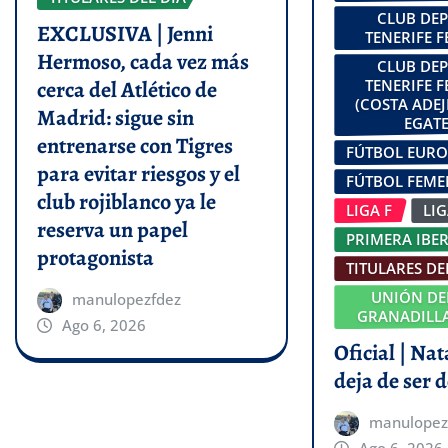
CLUB DE
EXCLUSIVA | Jenni
TENERIFE 
Hermoso, cada vez más
CLUB DE
cerca del Atlético de
TENERIFE 
(COSTA ADEJ
Madrid: sigue sin
EGATE
entrenarse con Tigres
FÚTBOL EUR
para evitar riesgos y el
FÚTBOL FEM
club rojiblanco ya le
LIGA F
LI
reserva un papel
PRIMERA IBE
protagonista
TITULARES DE
UNIÓN DE
manulopezfdez
GRANADILLA
Ago 6, 2026
Oficial | Na
deja de ser d
manulopez
Ago 6, 2026