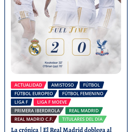
ACTUALIDAD
AMISTOSO
FÚTBOL
FÚTBOL EUROPEO
FÚTBOL FEMENINO
LIGA F
LIGA F MOEVE
PRIMERA IBERDROLA
REAL MADRID
REAL MADRID C.F.
TITULARES DEL DÍA
La crónica | El Real Madrid doblega al