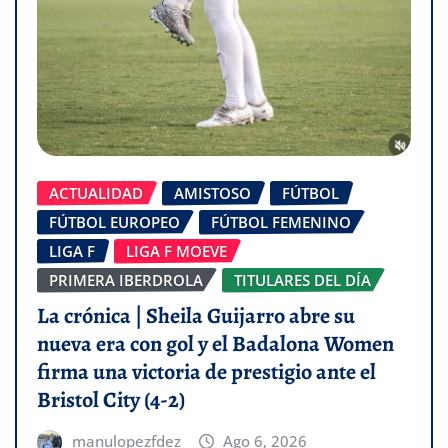
ACTUALIDAD
AMISTOSO
FÚTBOL
FÚTBOL EUROPEO
FÚTBOL FEMENINO
LIGA F
LIGA F MOEVE
PRIMERA IBERDROLA
TITULARES DEL DÍA
La crónica | Sheila Guijarro abre su
nueva era con gol y el Badalona Women
firma una victoria de prestigio ante el
Bristol City (4-2)
manulopezfdez
Ago 6, 2026