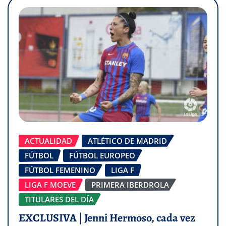
ACTUALIDAD
ATLÉTICO DE MADRID
FÚTBOL
FÚTBOL EUROPEO
FÚTBOL FEMENINO
LIGA F
LIGA F MOEVE
PRIMERA IBERDROLA
TITULARES DEL DÍA
EXCLUSIVA | Jenni Hermoso, cada vez