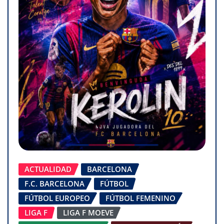
ACTUALIDAD
BARCELONA
F.C. BARCELONA
FÚTBOL
FÚTBOL EUROPEO
FÚTBOL FEMENINO
LIGA F
LIGA F MOEVE