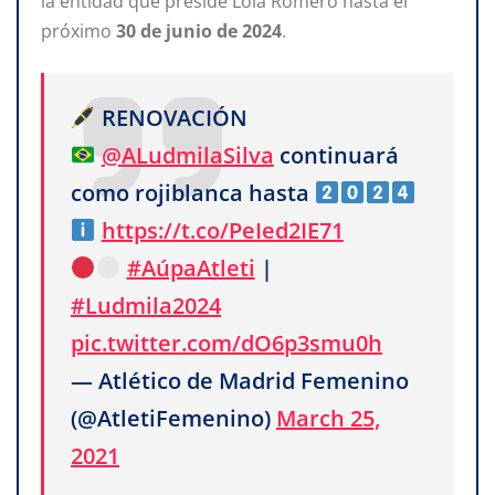
la entidad que preside Lola Romero hasta el
próximo
30 de junio de 2024
.
RENOVACIÓN
@ALudmilaSilva
continuará
como rojiblanca hasta
https://t.co/PeIed2IE71
#AúpaAtleti
|
#Ludmila2024
pic.twitter.com/dO6p3smu0h
— Atlético de Madrid Femenino
(@AtletiFemenino)
March 25,
2021