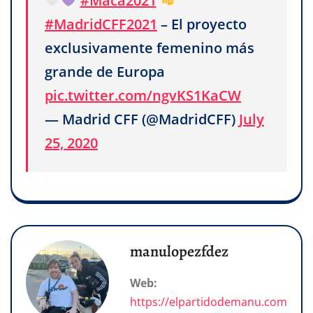
#Maca2021
#MadridCFF2021
– El proyecto
exclusivamente femenino más
grande de Europa
pic.twitter.com/ngvKS1KaCW
— Madrid CFF (@MadridCFF)
July
25, 2020
manulopezfdez
Web:
https://elpartidodemanu.com