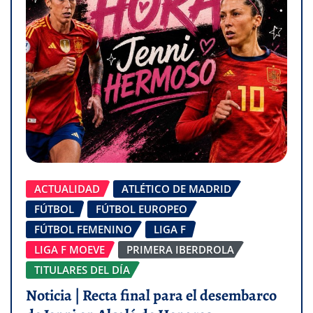
ACTUALIDAD
ATLÉTICO DE MADRID
FÚTBOL
FÚTBOL EUROPEO
FÚTBOL FEMENINO
LIGA F
LIGA F MOEVE
PRIMERA IBERDROLA
TITULARES DEL DÍA
Noticia | Recta final para el desembarco