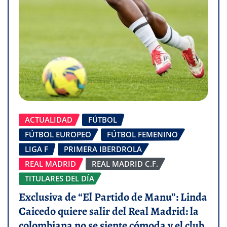
ACTUALIDAD
FÚTBOL
FÚTBOL EUROPEO
FÚTBOL FEMENINO
LIGA F
PRIMERA IBERDROLA
REAL MADRID
REAL MADRID C.F.
TITULARES DEL DÍA
Exclusiva de “El Partido de Manu”: Linda
Caicedo quiere salir del Real Madrid: la
colombiana no se siente cómoda y el club