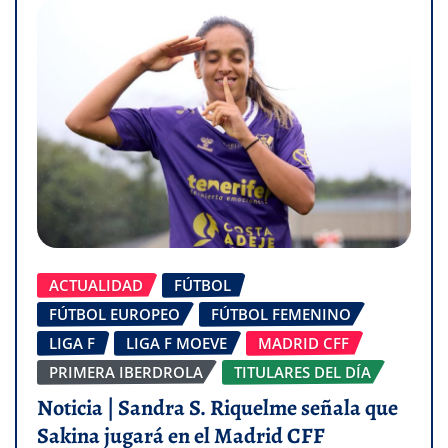
ACTUALIDAD
FÚTBOL
FÚTBOL EUROPEO
FÚTBOL FEMENINO
LIGA F
LIGA F MOEVE
MADRID CFF
PRIMERA IBERDROLA
TITULARES DEL DÍA
Noticia | Sandra S. Riquelme señala que
Sakina jugará en el Madrid CFF