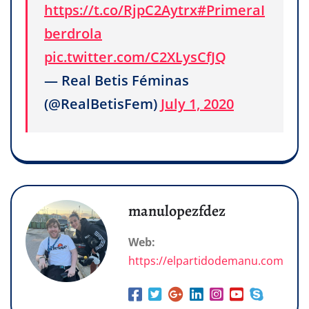
https://t.co/RjpC2Aytrx
#PrimeraI
berdrola
pic.twitter.com/C2XLysCfJQ
— Real Betis Féminas
(@RealBetisFem)
July 1, 2020
manulopezfdez
Web:
https://elpartidodemanu.com