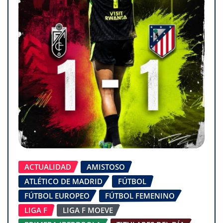
ACTUALIDAD
AMISTOSO
ATLÉTICO DE MADRID
FÚTBOL
FÚTBOL EUROPEO
FÚTBOL FEMENINO
LIGA F
LIGA F MOEVE