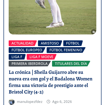
ACTUALIDAD
AMISTOSO
FÚTBOL
FÚTBOL EUROPEO
FÚTBOL FEMENINO
LIGA F
LIGA F MOEVE
PRIMERA IBERDROLA
TITULARES DEL DÍA
La crónica | Sheila Guijarro abre su
nueva era con gol y el Badalona Women
firma una victoria de prestigio ante el
Bristol City (4-2)
manulopezfdez
Ago 6, 2026