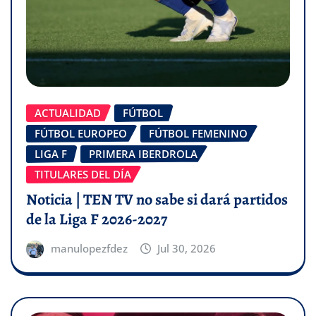
ACTUALIDAD
FÚTBOL
FÚTBOL EUROPEO
FÚTBOL FEMENINO
LIGA F
PRIMERA IBERDROLA
TITULARES DEL DÍA
Noticia | TEN TV no sabe si dará partidos
de la Liga F 2026-2027
manulopezfdez
Jul 30, 2026