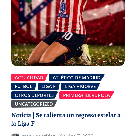
ACTUALIDAD
ATLÉTICO DE MADRID
FÚTBOL
LIGA F
LIGA F MOEVE
OTROS DEPORTES
PRIMERA IBERDROLA
UNCATEGORIZED
Noticia | Se calienta un regreso estelar a
la Liga F
manulopezfdez
Ago 7, 2026