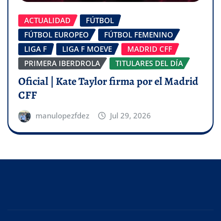
ACTUALIDAD
FÚTBOL
FÚTBOL EUROPEO
FÚTBOL FEMENINO
LIGA F
LIGA F MOEVE
MADRID CFF
PRIMERA IBERDROLA
TITULARES DEL DÍA
Oficial | Kate Taylor firma por el Madrid
CFF
manulopezfdez
Jul 29, 2026