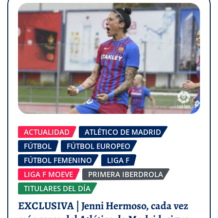
ACTUALIDAD
ATLÉTICO DE MADRID
FÚTBOL
FÚTBOL EUROPEO
FÚTBOL FEMENINO
LIGA F
LIGA F MOEVE
PRIMERA IBERDROLA
TITULARES DEL DÍA
EXCLUSIVA | Jenni Hermoso, cada vez