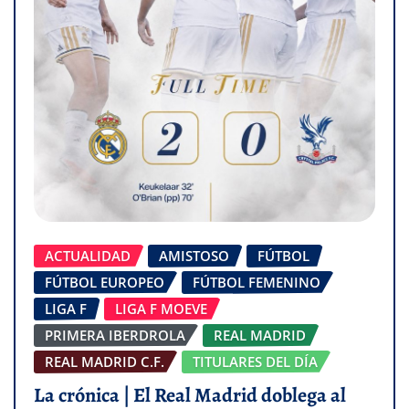
ACTUALIDAD
AMISTOSO
FÚTBOL
FÚTBOL EUROPEO
FÚTBOL FEMENINO
LIGA F
LIGA F MOEVE
PRIMERA IBERDROLA
REAL MADRID
REAL MADRID C.F.
TITULARES DEL DÍA
La crónica | El Real Madrid doblega al