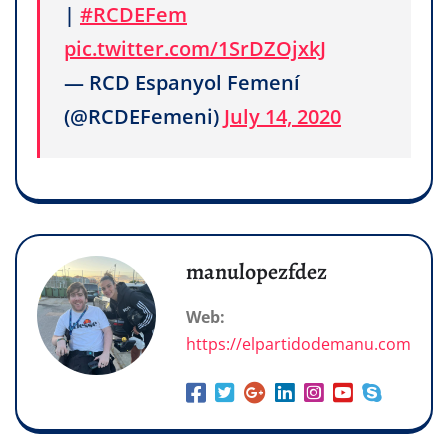
|
#RCDEFem
pic.twitter.com/1SrDZOjxkJ
— RCD Espanyol Femení
(@RCDEFemeni)
July 14, 2020
manulopezfdez
Web:
https://elpartidodemanu.com