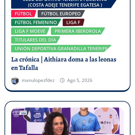
(COSTA ADEJE TENERIFE EGATESA )
FÚTBOL
FÚTBOL EUROPEO
FÚTBOL FEMENINO
LIGA F
LIGA F MOEVE
PRIMERA IBERDROLA
TITULARES DEL DÍA
UNIÓN DEPORTIVA GRANADILLA TENERIFE
La crónica | Aithiara doma a las leonas
en Tafalla
manulopezfdez
Ago 5, 2026