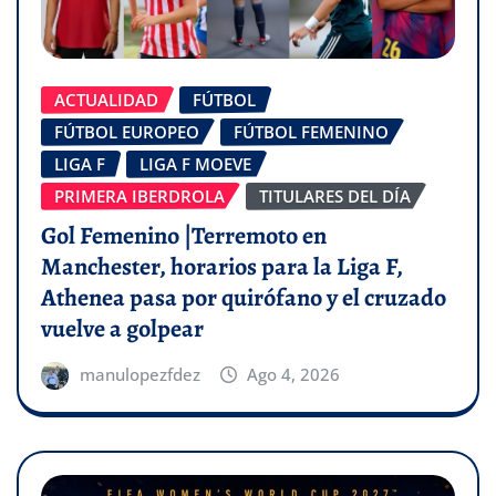
ACTUALIDAD
FÚTBOL
FÚTBOL EUROPEO
FÚTBOL FEMENINO
LIGA F
LIGA F MOEVE
PRIMERA IBERDROLA
TITULARES DEL DÍA
Gol Femenino |Terremoto en
Manchester, horarios para la Liga F,
Athenea pasa por quirófano y el cruzado
vuelve a golpear
manulopezfdez
Ago 4, 2026