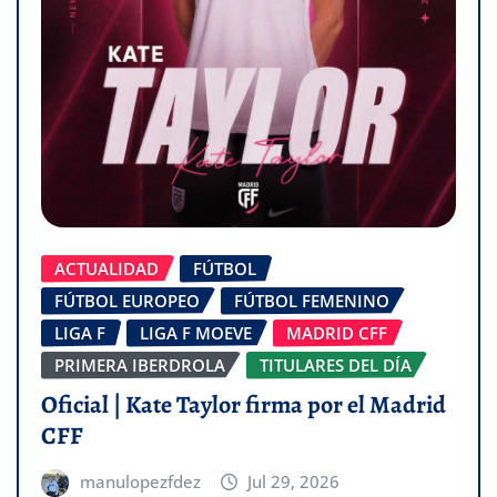
ACTUALIDAD
FÚTBOL
FÚTBOL EUROPEO
FÚTBOL FEMENINO
LIGA F
LIGA F MOEVE
MADRID CFF
PRIMERA IBERDROLA
TITULARES DEL DÍA
Oficial | Kate Taylor firma por el Madrid
CFF
manulopezfdez
Jul 29, 2026