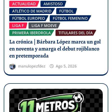
ACTUALIDAD
AMISTOSO
ATLÉTICO DE MADRID
FÚTBOL
FÚTBOL EUROPEO
FÚTBOL FEMENINO
LIGA F
LIGA F MOEVE
PRIMERA IBERDROLA
TITULARES DEL DÍA
La crónica | Bárbara López marca un gol
en noventa y amarga el debut rojiblanco
en pretemporada
manulopezfdez
Ago 5, 2026