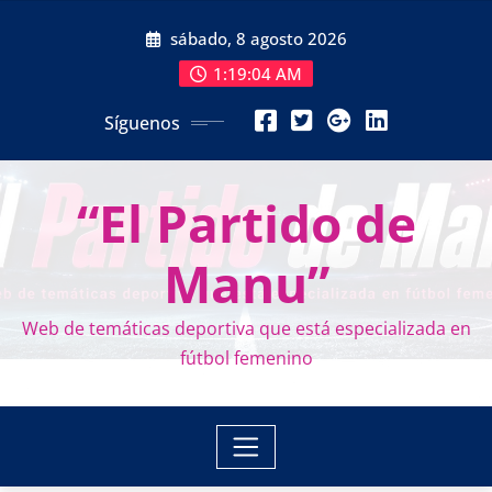
Saltar
sábado, 8 agosto 2026
al
contenido
1:19:06 AM
Síguenos
“El Partido de
Manu”
Web de temáticas deportiva que está especializada en
fútbol femenino