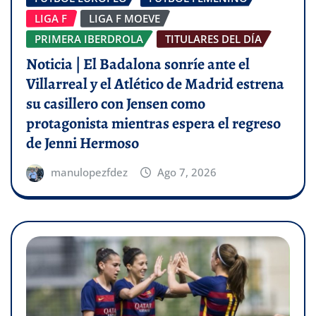
LIGA F
LIGA F MOEVE
PRIMERA IBERDROLA
TITULARES DEL DÍA
Noticia | El Badalona sonríe ante el
Villarreal y el Atlético de Madrid estrena
su casillero con Jensen como
protagonista mientras espera el regreso
de Jenni Hermoso
manulopezfdez
Ago 7, 2026