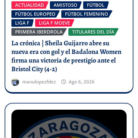
ACTUALIDAD
AMISTOSO
FÚTBOL
FÚTBOL EUROPEO
FÚTBOL FEMENINO
LIGA F
LIGA F MOEVE
PRIMERA IBERDROLA
TITULARES DEL DÍA
La crónica | Sheila Guijarro abre su
nueva era con gol y el Badalona Women
firma una victoria de prestigio ante el
Bristol City (4-2)
manulopezfdez
Ago 6, 2026