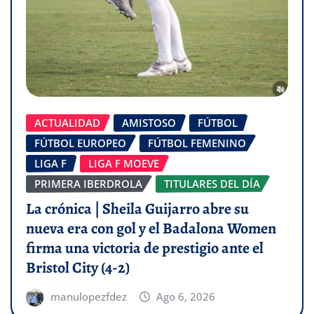
ACTUALIDAD
AMISTOSO
FÚTBOL
FÚTBOL EUROPEO
FÚTBOL FEMENINO
LIGA F
LIGA F MOEVE
PRIMERA IBERDROLA
TITULARES DEL DÍA
La crónica | Sheila Guijarro abre su
nueva era con gol y el Badalona Women
firma una victoria de prestigio ante el
Bristol City (4-2)
manulopezfdez
Ago 6, 2026