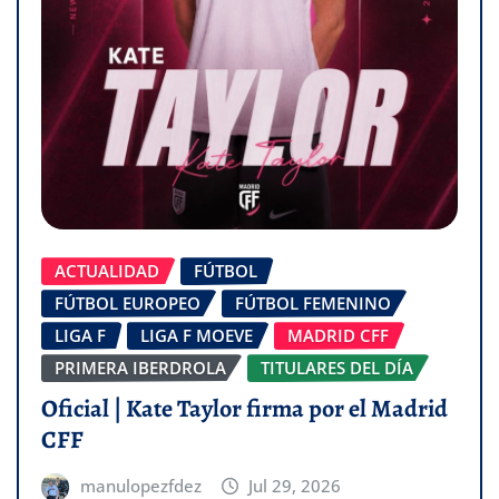
ACTUALIDAD
FÚTBOL
FÚTBOL EUROPEO
FÚTBOL FEMENINO
LIGA F
LIGA F MOEVE
MADRID CFF
PRIMERA IBERDROLA
TITULARES DEL DÍA
Oficial | Kate Taylor firma por el Madrid
CFF
manulopezfdez
Jul 29, 2026