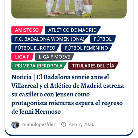
AMISTOSO
ATLÉTICO DE MADRID
F.C. BADALONA WOMEN (ONA)
FÚTBOL
FÚTBOL EUROPEO
FÚTBOL FEMENINO
LIGA F
LIGA F MOEVE
PRIMERA IBERDROLA
TITULARES DEL DÍA
Noticia | El Badalona sonríe ante el
Villarreal y el Atlético de Madrid estrena
su casillero con Jensen como
protagonista mientras espera el regreso
de Jenni Hermoso
manulopezfdez
Ago 7, 2026