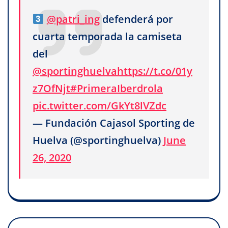
@patri_ing
defenderá por
cuarta temporada la camiseta
del
@sportinghuelva
https://t.co/01y
z7OfNjt
#PrimeraIberdrola
pic.twitter.com/GkYt8lVZdc
— Fundación Cajasol Sporting de
Huelva (@sportinghuelva)
June
26, 2020