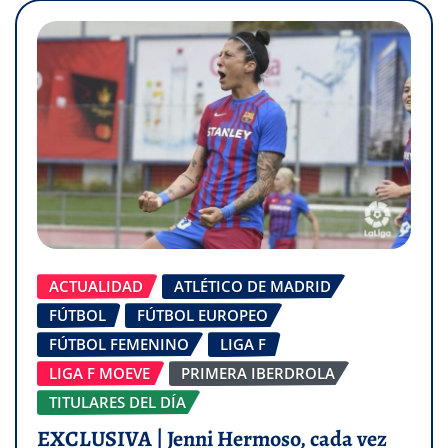
ACTUALIDAD
ATLÉTICO DE MADRID
FÚTBOL
FÚTBOL EUROPEO
FÚTBOL FEMENINO
LIGA F
LIGA F MOEVE
PRIMERA IBERDROLA
TITULARES DEL DÍA
EXCLUSIVA | Jenni Hermoso, cada vez