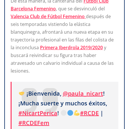
De esta manera, la canterana del
Fútbol Club
Barcelona Femenino
, que se desvinculó del
Valencia Club de Fútbol Femenino
después de
seis temporadas vistiendo la elástica
blanquinegra, afrontará una nueva etapa en su
trayectoria profesional en las filas del colista de
la inconclusa
Primera Iberdrola 2019/2020
y
buscará reivindicar su figura tras haber
atravesado un calvario individual a causa de las
lesiones.
¡Bienvenida,
@paula_nicart
!
¡Mucha suerte y muchos éxitos,
#NicartPerica
!
#RCDE
|
#RCDEFem