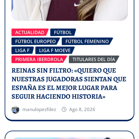
ACTUALIDAD
FÚTBOL
FÚTBOL EUROPEO
FÚTBOL FEMENINO
LIGA F
LIGA F MOEVE
PRIMERA IBERDROLA
TITULARES DEL DÍA
REINAS SIN FILTRO: «QUIERO QUE
NUESTRAS JUGADORAS SIENTAN QUE
ESPAÑA ES EL MEJOR LUGAR PARA
SEGUIR HACIENDO HISTORIA»
manulopezfdez
Ago 8, 2026