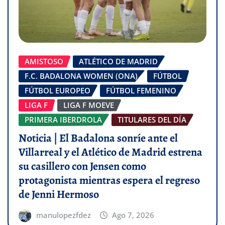
AMISTOSO
ATLÉTICO DE MADRID
F.C. BADALONA WOMEN (ONA)
FÚTBOL
FÚTBOL EUROPEO
FÚTBOL FEMENINO
LIGA F
LIGA F MOEVE
PRIMERA IBERDROLA
TITULARES DEL DÍA
Noticia | El Badalona sonríe ante el
Villarreal y el Atlético de Madrid estrena
su casillero con Jensen como
protagonista mientras espera el regreso
de Jenni Hermoso
manulopezfdez
Ago 7, 2026