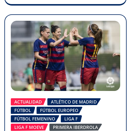
ACTUALIDAD
ATLÉTICO DE MADRID
FÚTBOL
FÚTBOL EUROPEO
FÚTBOL FEMENINO
LIGA F
LIGA F MOEVE
PRIMERA IBERDROLA