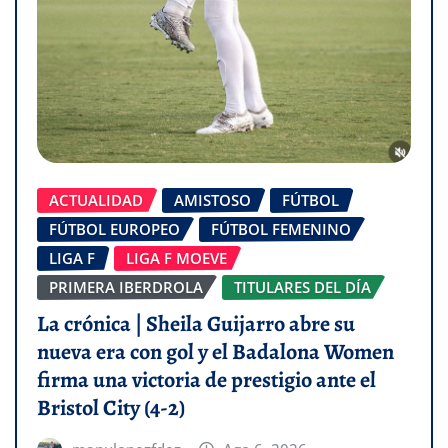
ACTUALIDAD
AMISTOSO
FÚTBOL
FÚTBOL EUROPEO
FÚTBOL FEMENINO
LIGA F
LIGA F MOEVE
PRIMERA IBERDROLA
TITULARES DEL DÍA
La crónica | Sheila Guijarro abre su
nueva era con gol y el Badalona Women
firma una victoria de prestigio ante el
Bristol City (4-2)