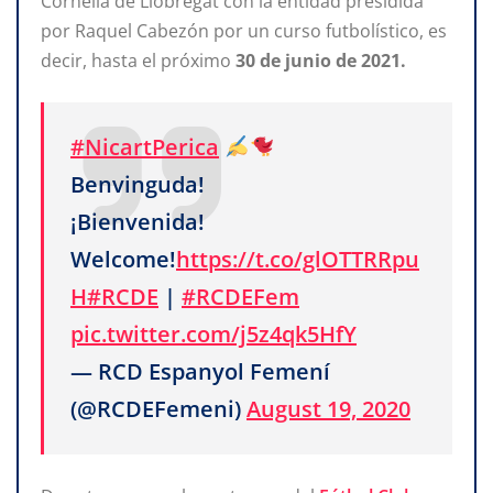
Cornellá de Llobregat con la entidad presidida
por Raquel Cabezón por un curso futbolístico, es
decir, hasta el próximo
30 de junio de 2021.
#NicartPerica
Benvinguda!
¡Bienvenida!
Welcome!
https://t.co/glOTTRRpu
H
#RCDE
|
#RCDEFem
pic.twitter.com/j5z4qk5HfY
— RCD Espanyol Femení
(@RCDEFemeni)
August 19, 2020