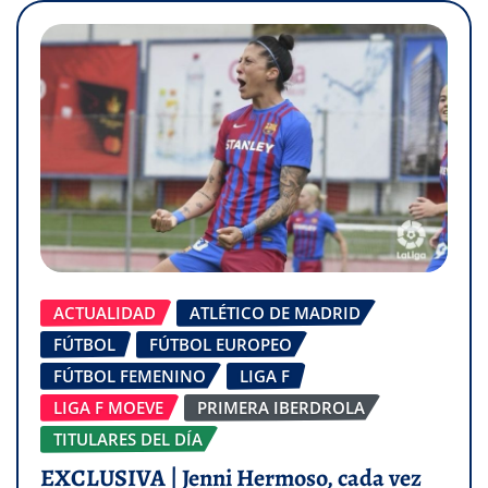
ACTUALIDAD
ATLÉTICO DE MADRID
FÚTBOL
FÚTBOL EUROPEO
FÚTBOL FEMENINO
LIGA F
LIGA F MOEVE
PRIMERA IBERDROLA
TITULARES DEL DÍA
EXCLUSIVA | Jenni Hermoso, cada vez