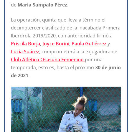
de
María Sampalo Pérez
.
La operación, quinta que lleva a término el
decimotercer clasificado de la inacabada Primera
Iberdrola 2019/2020, con anterioridad firmó a
Priscila Borja
,
Joyce Borini
,
Paula Gutiérrez
y
Lucía Suárez
, comprometerá a la exjugadora de
Club Atlético Osasuna Femenino
por una
temporada, esto es, hasta el próximo
30 de junio
de 2021
.