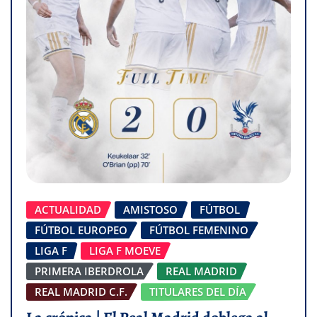
ACTUALIDAD
AMISTOSO
FÚTBOL
FÚTBOL EUROPEO
FÚTBOL FEMENINO
LIGA F
LIGA F MOEVE
PRIMERA IBERDROLA
REAL MADRID
REAL MADRID C.F.
TITULARES DEL DÍA