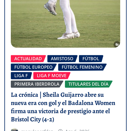
ACTUALIDAD
AMISTOSO
FÚTBOL
FÚTBOL EUROPEO
FÚTBOL FEMENINO
LIGA F
LIGA F MOEVE
PRIMERA IBERDROLA
TITULARES DEL DÍA
La crónica | Sheila Guijarro abre su
nueva era con gol y el Badalona Women
firma una victoria de prestigio ante el
Bristol City (4-2)