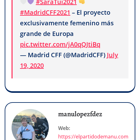
#SaraTui2021
#MadridCFF2021
– El proyecto
exclusivamente femenino más
grande de Europa
pic.twitter.com/jA0qQJtiBq
— Madrid CFF (@MadridCFF)
July
19, 2020
manulopezfdez
Web:
https://elpartidodemanu.com