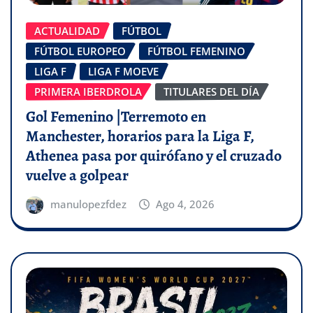
ACTUALIDAD
FÚTBOL
FÚTBOL EUROPEO
FÚTBOL FEMENINO
LIGA F
LIGA F MOEVE
PRIMERA IBERDROLA
TITULARES DEL DÍA
Gol Femenino |Terremoto en
Manchester, horarios para la Liga F,
Athenea pasa por quirófano y el cruzado
vuelve a golpear
manulopezfdez
Ago 4, 2026