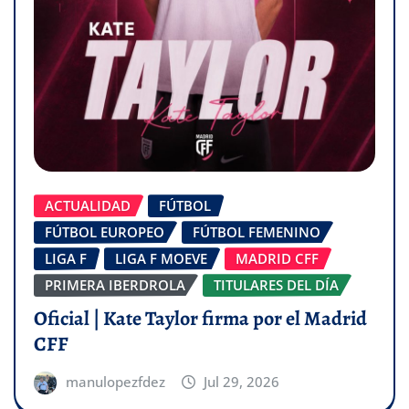
ACTUALIDAD
FÚTBOL
FÚTBOL EUROPEO
FÚTBOL FEMENINO
LIGA F
LIGA F MOEVE
MADRID CFF
PRIMERA IBERDROLA
TITULARES DEL DÍA
Oficial | Kate Taylor firma por el Madrid
CFF
manulopezfdez
Jul 29, 2026