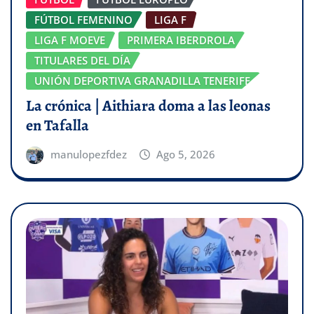
FÚTBOL FEMENINO
LIGA F
LIGA F MOEVE
PRIMERA IBERDROLA
TITULARES DEL DÍA
UNIÓN DEPORTIVA GRANADILLA TENERIFE
La crónica | Aithiara doma a las leonas
en Tafalla
manulopezfdez
Ago 5, 2026