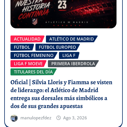
ACTUALIDAD
ATLÉTICO DE MADRID
FÚTBOL
FÚTBOL EUROPEO
FÚTBOL FEMENINO
LIGA F
LIGA F MOEVE
PRIMERA IBERDROLA
TITULARES DEL DÍA
Oficial | Silvia Lloris y Fiamma se visten
de liderazgo: el Atlético de Madrid
entrega sus dorsales más simbólicos a
dos de sus grandes apuestas
manulopezfdez
Ago 3, 2026