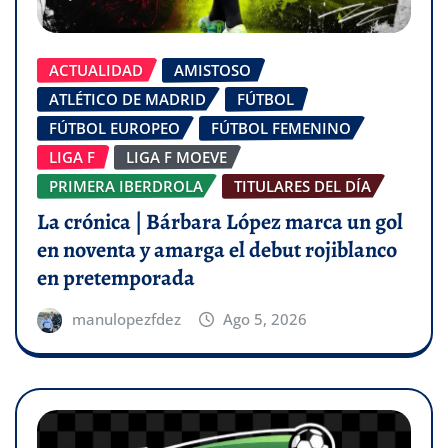
ACTUALIDAD
AMISTOSO
ATLÉTICO DE MADRID
FÚTBOL
FÚTBOL EUROPEO
FÚTBOL FEMENINO
LIGA F
LIGA F MOEVE
PRIMERA IBERDROLA
TITULARES DEL DÍA
La crónica | Bárbara López marca un gol
en noventa y amarga el debut rojiblanco
en pretemporada
manulopezfdez
Ago 5, 2026