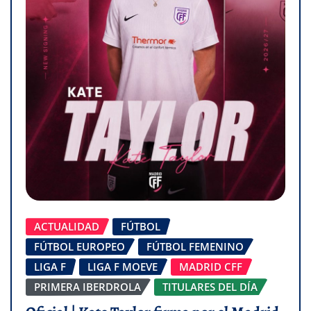
ACTUALIDAD
FÚTBOL
FÚTBOL EUROPEO
FÚTBOL FEMENINO
LIGA F
LIGA F MOEVE
MADRID CFF
PRIMERA IBERDROLA
TITULARES DEL DÍA