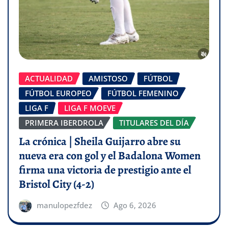
ACTUALIDAD
AMISTOSO
FÚTBOL
FÚTBOL EUROPEO
FÚTBOL FEMENINO
LIGA F
LIGA F MOEVE
PRIMERA IBERDROLA
TITULARES DEL DÍA
La crónica | Sheila Guijarro abre su
nueva era con gol y el Badalona Women
firma una victoria de prestigio ante el
Bristol City (4-2)
manulopezfdez
Ago 6, 2026