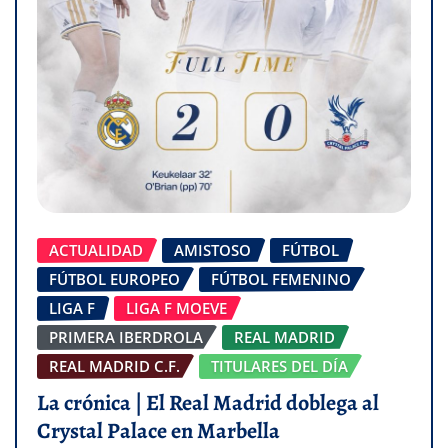
ACTUALIDAD
AMISTOSO
FÚTBOL
FÚTBOL EUROPEO
FÚTBOL FEMENINO
LIGA F
LIGA F MOEVE
PRIMERA IBERDROLA
REAL MADRID
REAL MADRID C.F.
TITULARES DEL DÍA
La crónica | El Real Madrid doblega al
Crystal Palace en Marbella