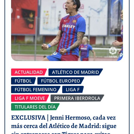
ACTUALIDAD
ATLÉTICO DE MADRID
FÚTBOL
FÚTBOL EUROPEO
FÚTBOL FEMENINO
LIGA F
LIGA F MOEVE
PRIMERA IBERDROLA
TITULARES DEL DÍA
EXCLUSIVA | Jenni Hermoso, cada vez
más cerca del Atlético de Madrid: sigue