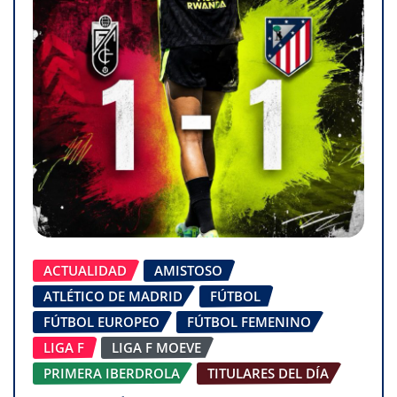
ACTUALIDAD
AMISTOSO
ATLÉTICO DE MADRID
FÚTBOL
FÚTBOL EUROPEO
FÚTBOL FEMENINO
LIGA F
LIGA F MOEVE
PRIMERA IBERDROLA
TITULARES DEL DÍA