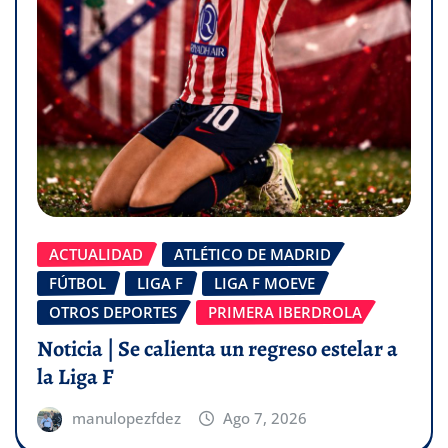
ACTUALIDAD
ATLÉTICO DE MADRID
FÚTBOL
LIGA F
LIGA F MOEVE
OTROS DEPORTES
PRIMERA IBERDROLA
Noticia | Se calienta un regreso estelar a
la Liga F
manulopezfdez
Ago 7, 2026