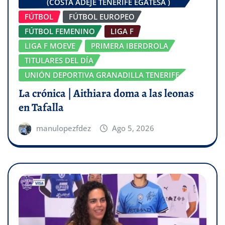
(COSTA ADEJE TENERIFE EGATESA )
FÚTBOL
FÚTBOL EUROPEO
FÚTBOL FEMENINO
LIGA F
LIGA F MOEVE
PRIMERA IBERDROLA
TITULARES DEL DÍA
UNIÓN DEPORTIVA GRANADILLA TENERIFE
La crónica | Aithiara doma a las leonas
en Tafalla
manulopezfdez
Ago 5, 2026