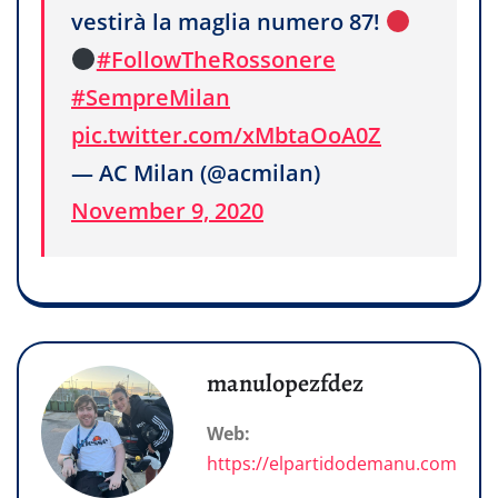
vestirà la maglia numero 87!
#FollowTheRossonere
#SempreMilan
pic.twitter.com/xMbtaOoA0Z
— AC Milan (@acmilan)
November 9, 2020
manulopezfdez
Web:
https://elpartidodemanu.com