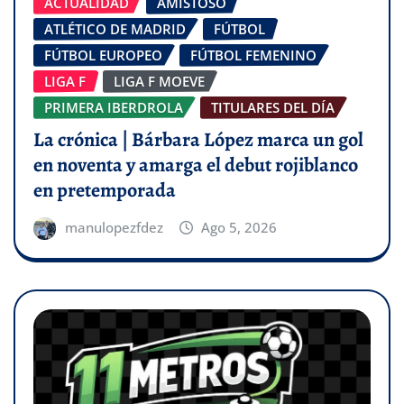
ACTUALIDAD
AMISTOSO
ATLÉTICO DE MADRID
FÚTBOL
FÚTBOL EUROPEO
FÚTBOL FEMENINO
LIGA F
LIGA F MOEVE
PRIMERA IBERDROLA
TITULARES DEL DÍA
La crónica | Bárbara López marca un gol
en noventa y amarga el debut rojiblanco
en pretemporada
manulopezfdez
Ago 5, 2026