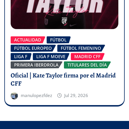
ACTUALIDAD
FÚTBOL
FÚTBOL EUROPEO
FÚTBOL FEMENINO
LIGA F
LIGA F MOEVE
MADRID CFF
PRIMERA IBERDROLA
TITULARES DEL DÍA
Oficial | Kate Taylor firma por el Madrid
CFF
manulopezfdez
Jul 29, 2026