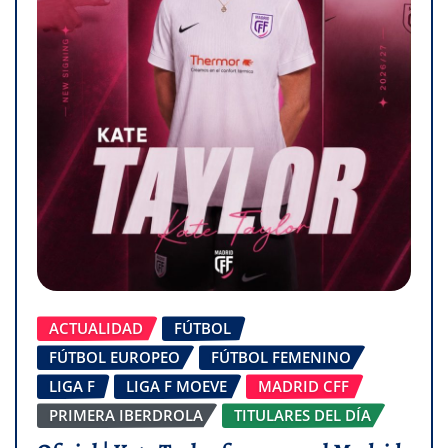
ACTUALIDAD
FÚTBOL
FÚTBOL EUROPEO
FÚTBOL FEMENINO
LIGA F
LIGA F MOEVE
MADRID CFF
PRIMERA IBERDROLA
TITULARES DEL DÍA