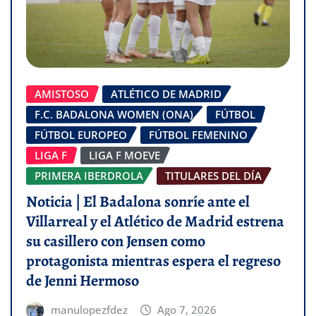
AMISTOSO
ATLÉTICO DE MADRID
F.C. BADALONA WOMEN (ONA)
FÚTBOL
FÚTBOL EUROPEO
FÚTBOL FEMENINO
LIGA F
LIGA F MOEVE
PRIMERA IBERDROLA
TITULARES DEL DÍA
Noticia | El Badalona sonríe ante el
Villarreal y el Atlético de Madrid estrena
su casillero con Jensen como
protagonista mientras espera el regreso
de Jenni Hermoso
manulopezfdez
Ago 7, 2026