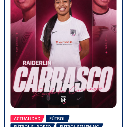
ACTUALIDAD
FÚTBOL
FÚTBOL EUROPEO
FÚTBOL FEMENINO