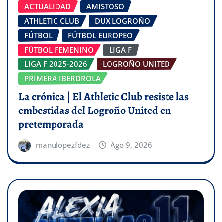
ACTUALIDAD
AMISTOSO
ATHLETIC CLUB
DUX LOGROÑO
FÚTBOL
FÚTBOL EUROPEO
FÚTBOL FEMENINO
LIGA F
LIGA F 2025-2026
LOGROÑO UNITED
PRIMERA IBERDROLA
La crónica | El Athletic Club resiste las
embestidas del Logroño United en
pretemporada
manulopezfdez
Ago 9, 2026