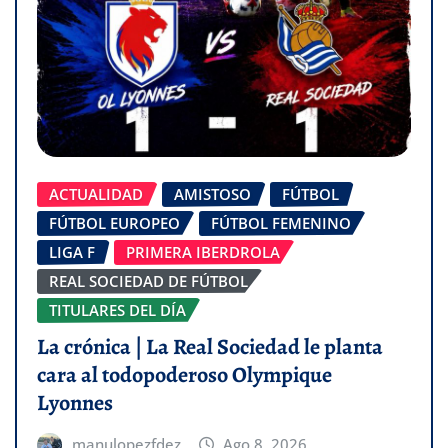
ACTUALIDAD
AMISTOSO
FÚTBOL
FÚTBOL EUROPEO
FÚTBOL FEMENINO
LIGA F
PRIMERA IBERDROLA
REAL SOCIEDAD DE FÚTBOL
TITULARES DEL DÍA
La crónica | La Real Sociedad le planta
cara al todopoderoso Olympique
Lyonnes
manulopezfdez
Ago 8, 2026