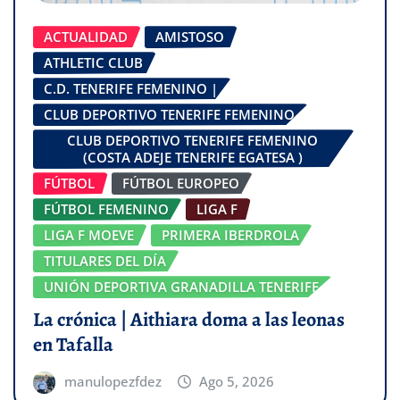
ACTUALIDAD
AMISTOSO
ATHLETIC CLUB
C.D. TENERIFE FEMENINO |
CLUB DEPORTIVO TENERIFE FEMENINO
CLUB DEPORTIVO TENERIFE FEMENINO
(COSTA ADEJE TENERIFE EGATESA )
FÚTBOL
FÚTBOL EUROPEO
FÚTBOL FEMENINO
LIGA F
LIGA F MOEVE
PRIMERA IBERDROLA
TITULARES DEL DÍA
UNIÓN DEPORTIVA GRANADILLA TENERIFE
La crónica | Aithiara doma a las leonas
en Tafalla
manulopezfdez
Ago 5, 2026