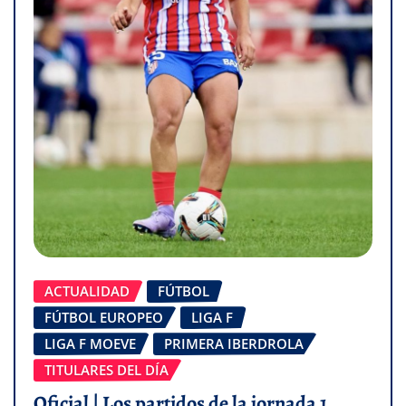
ACTUALIDAD
FÚTBOL
FÚTBOL EUROPEO
LIGA F
LIGA F MOEVE
PRIMERA IBERDROLA
TITULARES DEL DÍA
Oficial | Los partidos de la jornada 1