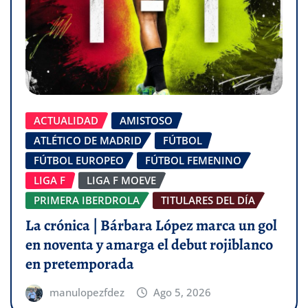
ACTUALIDAD
AMISTOSO
ATLÉTICO DE MADRID
FÚTBOL
FÚTBOL EUROPEO
FÚTBOL FEMENINO
LIGA F
LIGA F MOEVE
PRIMERA IBERDROLA
TITULARES DEL DÍA
La crónica | Bárbara López marca un gol
en noventa y amarga el debut rojiblanco
en pretemporada
manulopezfdez
Ago 5, 2026