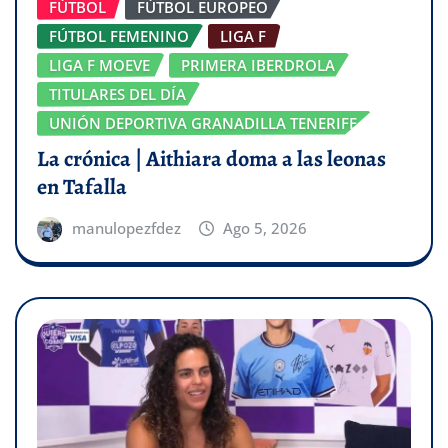
FÚTBOL
FÚTBOL EUROPEO
FÚTBOL FEMENINO
LIGA F
LIGA F MOEVE
PRIMERA IBERDROLA
TITULARES DEL DÍA
UNIÓN DEPORTIVA GRANADILLA TENERIFE
La crónica | Aithiara doma a las leonas
en Tafalla
manulopezfdez
Ago 5, 2026