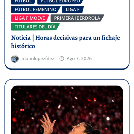
FÚTBOL
FÚTBOL EUROPEO
FÚTBOL FEMENINO
LIGA F
LIGA F MOEVE
PRIMERA IBERDROLA
TITULARES DEL DÍA
Noticia | Horas decisivas para un fichaje
histórico
manulopezfdez
Ago 7, 2026