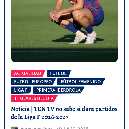
ACTUALIDAD
FÚTBOL
FÚTBOL EUROPEO
FÚTBOL FEMENINO
LIGA F
PRIMERA IBERDROLA
TITULARES DEL DÍA
Noticia | TEN TV no sabe si dará partidos
de la Liga F 2026-2027
manulopezfdez
Jul 30, 2026