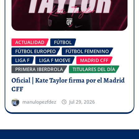
ACTUALIDAD
FÚTBOL
FÚTBOL EUROPEO
FÚTBOL FEMENINO
LIGA F
LIGA F MOEVE
MADRID CFF
PRIMERA IBERDROLA
TITULARES DEL DÍA
Oficial | Kate Taylor firma por el Madrid
CFF
manulopezfdez
Jul 29, 2026