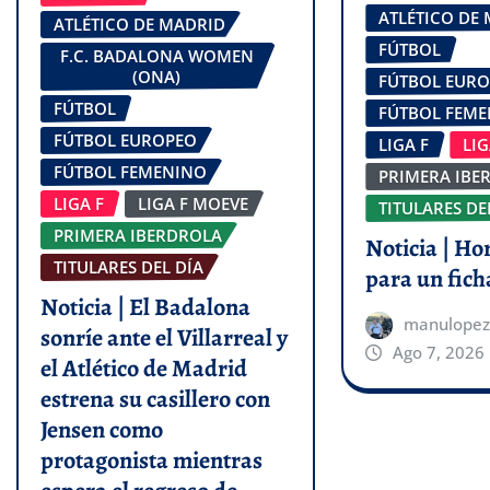
ATLÉTICO DE
ATLÉTICO DE MADRID
FÚTBOL
F.C. BADALONA WOMEN
(ONA)
FÚTBOL EUR
FÚTBOL
FÚTBOL FEM
FÚTBOL EUROPEO
LIGA F
LI
FÚTBOL FEMENINO
PRIMERA IBE
LIGA F
LIGA F MOEVE
TITULARES DE
PRIMERA IBERDROLA
Noticia | Ho
TITULARES DEL DÍA
para un fich
Noticia | El Badalona
manulopez
sonríe ante el Villarreal y
Ago 7, 2026
el Atlético de Madrid
estrena su casillero con
Jensen como
protagonista mientras