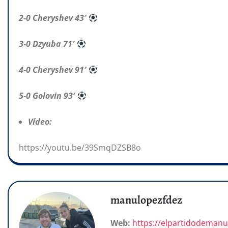
2-0 Cheryshev 43′
3-0 Dzyuba 71′
4-0 Cheryshev 91′
5-0 Golovin 93′
Vídeo:
https://youtu.be/39SmqDZSB8o
manulopezfdez
Web:
https://elpartidodeman