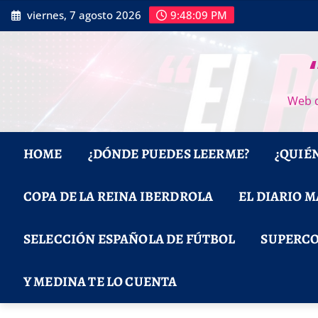
Saltar
viernes, 7 agosto 2026
9:48:10 PM
al
contenido
Web d
HOME
¿DÓNDE PUEDES LEERME?
¿QUIÉ
COPA DE LA REINA IBERDROLA
EL DIARIO 
SELECCIÓN ESPAÑOLA DE FÚTBOL
SUPERCO
Y MEDINA TE LO CUENTA