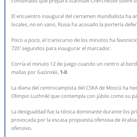
combinado que prepara Stanislav Cherchésov sobre u
El encuentro inaugural del certamen mundialista ha a
locales, no en vano, Rusia ha acosado la portería defe
Poco a poco, el transcurso de los minutos ha favoreci
720′ segundos para inaugurar el marcador.
Corría el minuto 12 de juego cuando un centro al bord
mallas por Gazinskii,
1-0
.
La diana del centrocampista del CSKA de Moscú ha hec
Olimpio Luzhnikí que contempla con júbilo como su pa
La desigualdad fue la tónica dominante durante los pr
provocada por la escasa propuesta ofensiva de Arabia 
ofensivo.