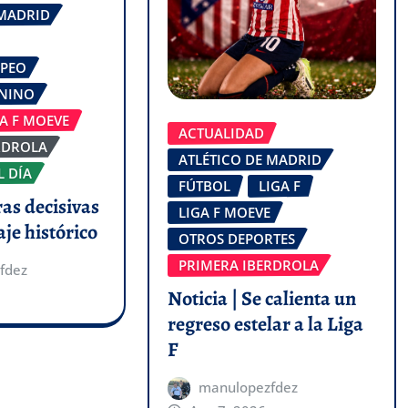
 MADRID
OPEO
ENINO
GA F MOEVE
ACTUALIDAD
RDROLA
ATLÉTICO DE MADRID
L DÍA
FÚTBOL
LIGA F
ras decisivas
LIGA F MOEVE
aje histórico
OTROS DEPORTES
PRIMERA IBERDROLA
fdez
Noticia | Se calienta un
regreso estelar a la Liga
F
manulopezfdez