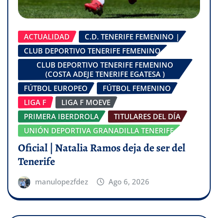
ACTUALIDAD
C.D. TENERIFE FEMENINO |
CLUB DEPORTIVO TENERIFE FEMENINO
CLUB DEPORTIVO TENERIFE FEMENINO
(COSTA ADEJE TENERIFE EGATESA )
FÚTBOL EUROPEO
FÚTBOL FEMENINO
LIGA F
LIGA F MOEVE
PRIMERA IBERDROLA
TITULARES DEL DÍA
UNIÓN DEPORTIVA GRANADILLA TENERIFE
Oficial | Natalia Ramos deja de ser del
Tenerife
manulopezfdez
Ago 6, 2026