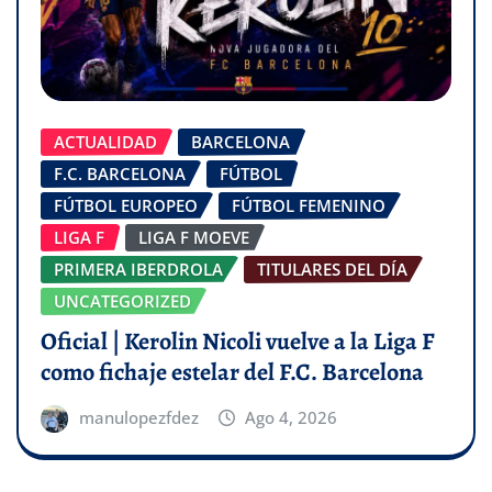
ACTUALIDAD
BARCELONA
F.C. BARCELONA
FÚTBOL
FÚTBOL EUROPEO
FÚTBOL FEMENINO
LIGA F
LIGA F MOEVE
PRIMERA IBERDROLA
TITULARES DEL DÍA
UNCATEGORIZED
Oficial | Kerolin Nicoli vuelve a la Liga F
como fichaje estelar del F.C. Barcelona
manulopezfdez
Ago 4, 2026