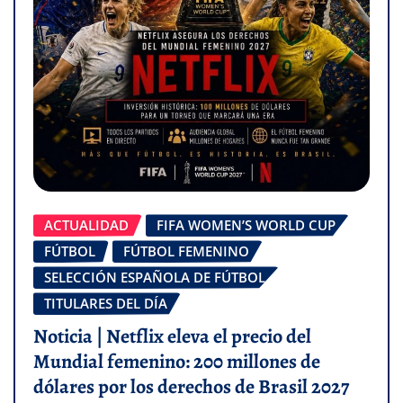
ACTUALIDAD
FIFA WOMEN’S WORLD CUP
FÚTBOL
FÚTBOL FEMENINO
SELECCIÓN ESPAÑOLA DE FÚTBOL
TITULARES DEL DÍA
Noticia | Netflix eleva el precio del
Mundial femenino: 200 millones de
dólares por los derechos de Brasil 2027