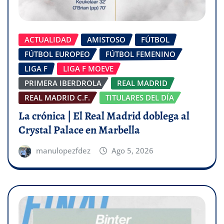
ACTUALIDAD
AMISTOSO
FÚTBOL
FÚTBOL EUROPEO
FÚTBOL FEMENINO
LIGA F
LIGA F MOEVE
PRIMERA IBERDROLA
REAL MADRID
REAL MADRID C.F.
TITULARES DEL DÍA
La crónica | El Real Madrid doblega al
Crystal Palace en Marbella
manulopezfdez
Ago 5, 2026