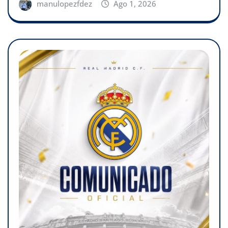
manulopezfdez
Ago 1, 2026