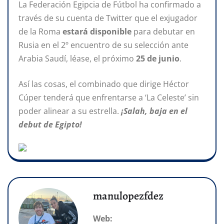
La Federación Egipcia de Fútbol ha confirmado a
través de su cuenta de Twitter que el exjugador
de la Roma
estará disponible
para debutar en
Rusia en el 2º encuentro de su selección ante
Arabia Saudí, léase, el próximo
25 de junio
.
Así las cosas, el combinado que dirige Héctor
Cúper tenderá que enfrentarse a ‘La Celeste’ sin
poder alinear a su estrella.
¡Salah, baja en el
debut de Egipto!
manulopezfdez
Web: