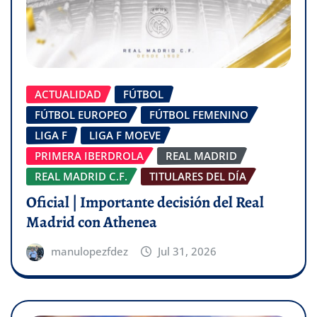
ACTUALIDAD
FÚTBOL
FÚTBOL EUROPEO
FÚTBOL FEMENINO
LIGA F
LIGA F MOEVE
PRIMERA IBERDROLA
REAL MADRID
REAL MADRID C.F.
TITULARES DEL DÍA
Oficial | Importante decisión del Real
Madrid con Athenea
manulopezfdez
Jul 31, 2026