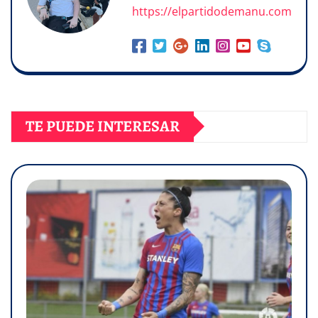
https://elpartidodemanu.com
TE PUEDE INTERESAR