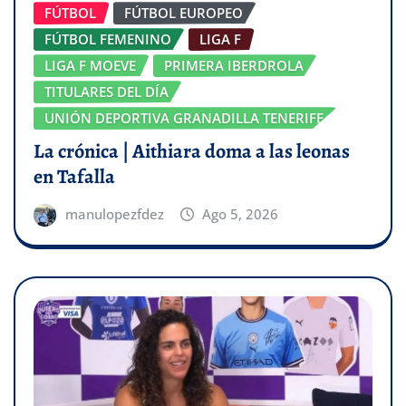
FÚTBOL
FÚTBOL EUROPEO
FÚTBOL FEMENINO
LIGA F
LIGA F MOEVE
PRIMERA IBERDROLA
TITULARES DEL DÍA
UNIÓN DEPORTIVA GRANADILLA TENERIFE
La crónica | Aithiara doma a las leonas
en Tafalla
manulopezfdez
Ago 5, 2026