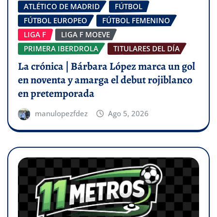
ATLÉTICO DE MADRID
FÚTBOL
FÚTBOL EUROPEO
FÚTBOL FEMENINO
LIGA F
LIGA F MOEVE
PRIMERA IBERDROLA
TITULARES DEL DÍA
La crónica | Bárbara López marca un gol
en noventa y amarga el debut rojiblanco
en pretemporada
manulopezfdez
Ago 5, 2026