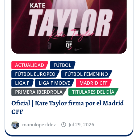
ACTUALIDAD
FÚTBOL
FÚTBOL EUROPEO
FÚTBOL FEMENINO
LIGA F
LIGA F MOEVE
MADRID CFF
PRIMERA IBERDROLA
TITULARES DEL DÍA
Oficial | Kate Taylor firma por el Madrid
CFF
manulopezfdez
Jul 29, 2026