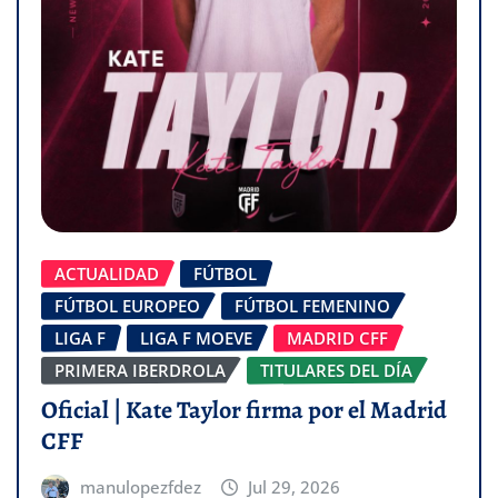
ACTUALIDAD
FÚTBOL
FÚTBOL EUROPEO
FÚTBOL FEMENINO
LIGA F
LIGA F MOEVE
MADRID CFF
PRIMERA IBERDROLA
TITULARES DEL DÍA
Oficial | Kate Taylor firma por el Madrid
CFF
manulopezfdez
Jul 29, 2026