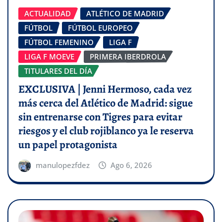
ACTUALIDAD
ATLÉTICO DE MADRID
FÚTBOL
FÚTBOL EUROPEO
FÚTBOL FEMENINO
LIGA F
LIGA F MOEVE
PRIMERA IBERDROLA
TITULARES DEL DÍA
EXCLUSIVA | Jenni Hermoso, cada vez
más cerca del Atlético de Madrid: sigue
sin entrenarse con Tigres para evitar
riesgos y el club rojiblanco ya le reserva
un papel protagonista
manulopezfdez
Ago 6, 2026