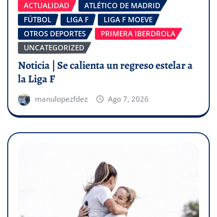
ACTUALIDAD
ATLÉTICO DE MADRID
FÚTBOL
LIGA F
LIGA F MOEVE
OTROS DEPORTES
PRIMERA IBERDROLA
UNCATEGORIZED
Noticia | Se calienta un regreso estelar a
la Liga F
manulopezfdez
Ago 7, 2026