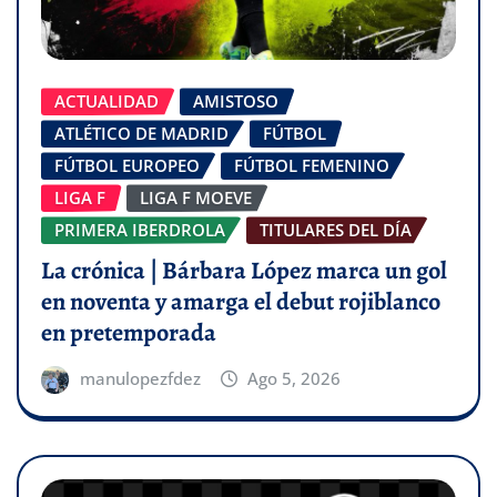
ACTUALIDAD
AMISTOSO
ATLÉTICO DE MADRID
FÚTBOL
FÚTBOL EUROPEO
FÚTBOL FEMENINO
LIGA F
LIGA F MOEVE
PRIMERA IBERDROLA
TITULARES DEL DÍA
La crónica | Bárbara López marca un gol
en noventa y amarga el debut rojiblanco
en pretemporada
manulopezfdez
Ago 5, 2026