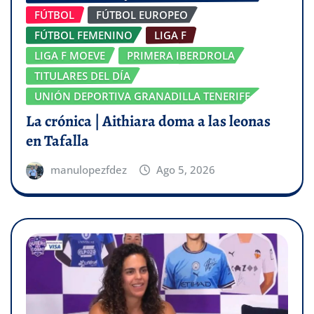
FÚTBOL
FÚTBOL EUROPEO
FÚTBOL FEMENINO
LIGA F
LIGA F MOEVE
PRIMERA IBERDROLA
TITULARES DEL DÍA
UNIÓN DEPORTIVA GRANADILLA TENERIFE
La crónica | Aithiara doma a las leonas
en Tafalla
manulopezfdez
Ago 5, 2026