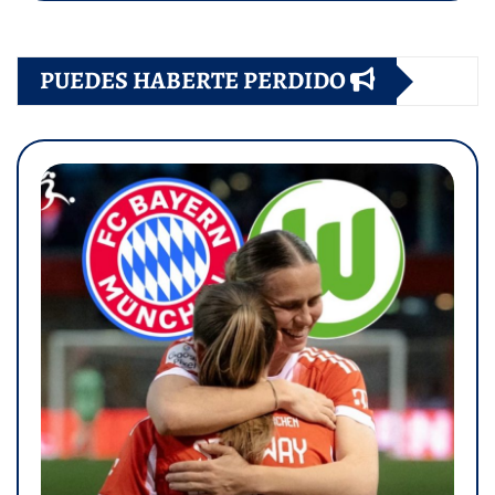
PUEDES HABERTE PERDIDO