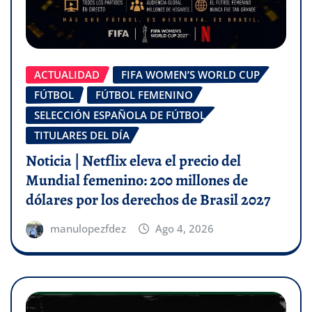
ACTUALIDAD
FIFA WOMEN’S WORLD CUP
FÚTBOL
FÚTBOL FEMENINO
SELECCIÓN ESPAÑOLA DE FÚTBOL
TITULARES DEL DÍA
Noticia | Netflix eleva el precio del
Mundial femenino: 200 millones de
dólares por los derechos de Brasil 2027
manulopezfdez
Ago 4, 2026