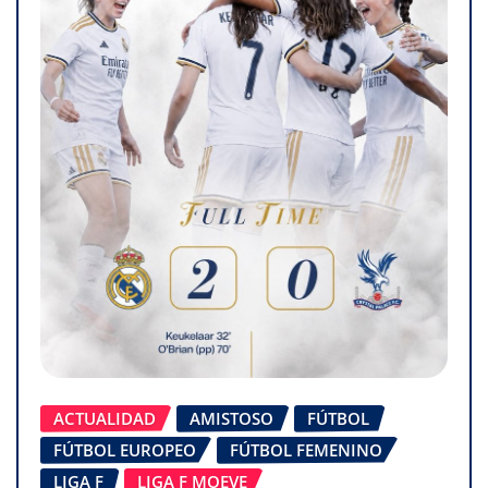
ACTUALIDAD
AMISTOSO
FÚTBOL
FÚTBOL EUROPEO
FÚTBOL FEMENINO
LIGA F
LIGA F MOEVE