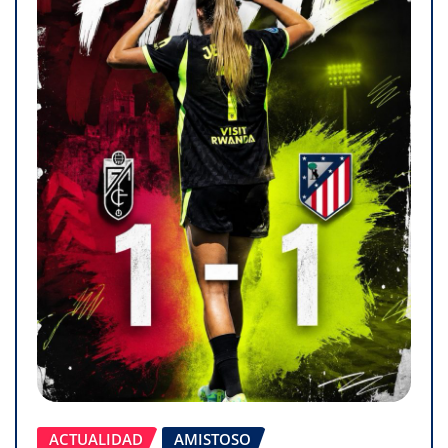
ACTUALIDAD
AMISTOSO