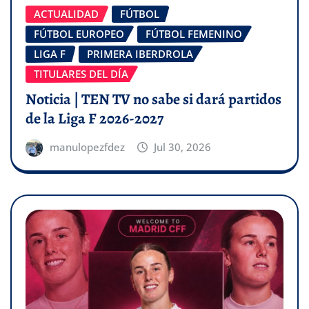
ACTUALIDAD
FÚTBOL
FÚTBOL EUROPEO
FÚTBOL FEMENINO
LIGA F
PRIMERA IBERDROLA
TITULARES DEL DÍA
Noticia | TEN TV no sabe si dará partidos
de la Liga F 2026-2027
manulopezfdez
Jul 30, 2026