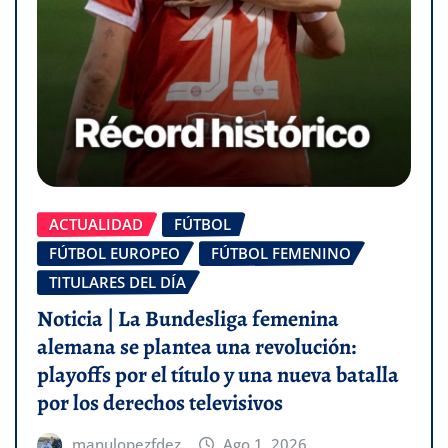
ACTUALIDAD
FÚTBOL
FÚTBOL EUROPEO
FÚTBOL FEMENINO
TITULARES DEL DÍA
Noticia | La Bundesliga femenina
alemana se plantea una revolución:
playoffs por el título y una nueva batalla
por los derechos televisivos
manulopezfdez
Ago 1, 2026