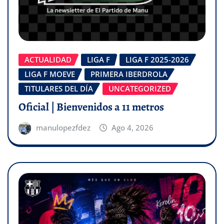
ACTUALIDAD
LIGA F
LIGA F 2025-2026
LIGA F MOEVE
PRIMERA IBERDROLA
TITULARES DEL DÍA
UNCATEGORIZED
Oficial | Bienvenidos a 11 metros
manulopezfdez
Ago 4, 2026