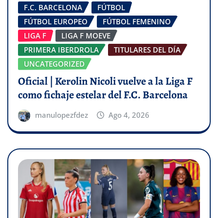
F.C. BARCELONA
FÚTBOL
FÚTBOL EUROPEO
FÚTBOL FEMENINO
LIGA F
LIGA F MOEVE
PRIMERA IBERDROLA
TITULARES DEL DÍA
UNCATEGORIZED
Oficial | Kerolin Nicoli vuelve a la Liga F
como fichaje estelar del F.C. Barcelona
manulopezfdez
Ago 4, 2026