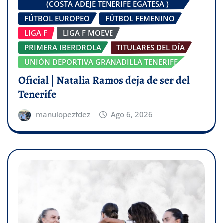
(COSTA ADEJE TENERIFE EGATESA )
FÚTBOL EUROPEO
FÚTBOL FEMENINO
LIGA F
LIGA F MOEVE
PRIMERA IBERDROLA
TITULARES DEL DÍA
UNIÓN DEPORTIVA GRANADILLA TENERIFE
Oficial | Natalia Ramos deja de ser del
Tenerife
manulopezfdez
Ago 6, 2026