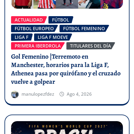
ACTUALIDAD
FÚTBOL
FÚTBOL EUROPEO
FÚTBOL FEMENINO
LIGA F
LIGA F MOEVE
PRIMERA IBERDROLA
TITULARES DEL DÍA
Gol Femenino |Terremoto en
Manchester, horarios para la Liga F,
Athenea pasa por quirófano y el cruzado
vuelve a golpear
manulopezfdez
Ago 4, 2026