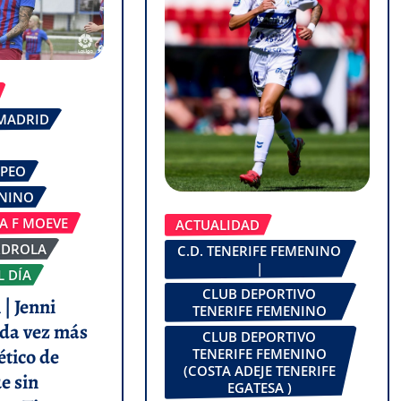
 MADRID
OPEO
ENINO
GA F MOEVE
ACTUALIDAD
RDROLA
C.D. TENERIFE FEMENINO
|
L DÍA
CLUB DEPORTIVO
| Jenni
TENERIFE FEMENINO
da vez más
CLUB DEPORTIVO
ético de
TENERIFE FEMENINO
(COSTA ADEJE TENERIFE
e sin
EGATESA )