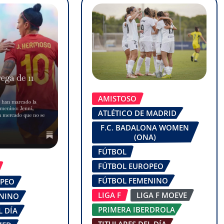
AMISTOSO
ATLÉTICO DE MADRID
F.C. BADALONA WOMEN
(ONA)
FÚTBOL
FÚTBOL EUROPEO
FÚTBOL FEMENINO
OPEO
LIGA F
LIGA F MOEVE
ENINO
PRIMERA IBERDROLA
L DÍA
TITULARES DEL DÍA