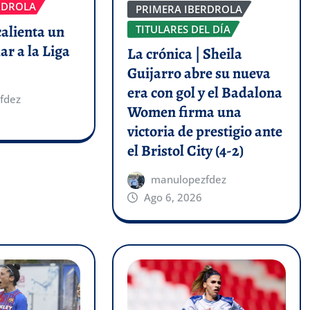
RDROLA
PRIMERA IBERDROLA
calienta un
TITULARES DEL DÍA
ar a la Liga
La crónica | Sheila
Guijarro abre su nueva
era con gol y el Badalona
fdez
Women firma una
victoria de prestigio ante
el Bristol City (4-2)
manulopezfdez
Ago 6, 2026