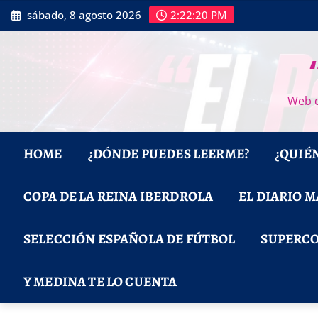
Saltar
sábado, 8 agosto 2026
2:22:21 PM
al
contenido
Web d
HOME
¿DÓNDE PUEDES LEERME?
¿QUIÉ
COPA DE LA REINA IBERDROLA
EL DIARIO 
SELECCIÓN ESPAÑOLA DE FÚTBOL
SUPERCO
Y MEDINA TE LO CUENTA