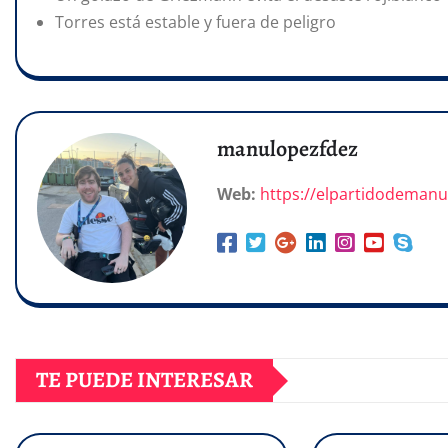
Torres está estable y fuera de peligro
manulopezfdez
Web:
https://elpartidodeman
TE PUEDE INTERESAR