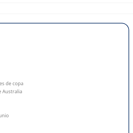
ales de copa
e Australia
junio