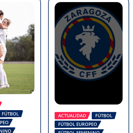
FÚTBOL
ACTUALIDAD
FÚTBOL
OPEO
FÚTBOL EUROPEO
ENINO
FÚTBOL FEMENINO