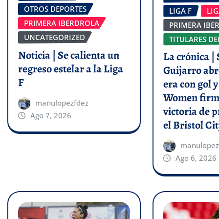
OTROS DEPORTES
LIGA F
LI
PRIMERA IBERDROLA
PRIMERA IBE
UNCATEGORIZED
TITULARES DE
Noticia | Se calienta un
La crónica | 
regreso estelar a la Liga
Guijarro abr
F
era con gol 
Women firm
manulopezfdez
victoria de p
Ago 7, 2026
el Bristol Cit
manulopez
Ago 6, 2026