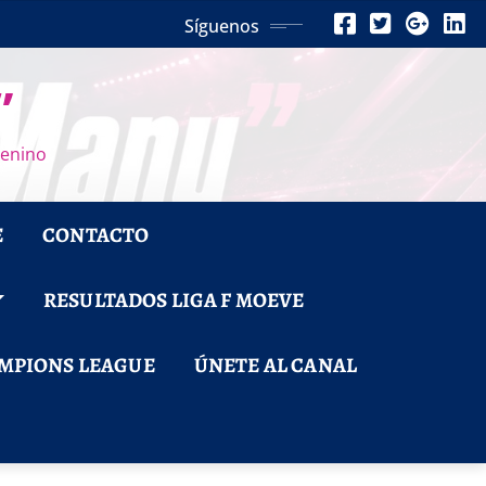
Síguenos
”
menino
E
CONTACTO
RESULTADOS LIGA F MOEVE
MPIONS LEAGUE
ÚNETE AL CANAL