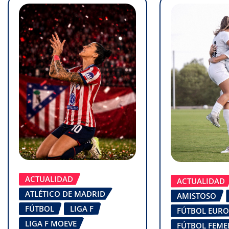
ACTUALIDAD
ACTUALIDAD
ATLÉTICO DE MADRID
AMISTOSO
FÚTBOL
LIGA F
FÚTBOL EUR
LIGA F MOEVE
FÚTBOL FEM