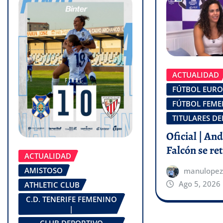
ACTUALIDAD
FÚTBOL EUR
FÚTBOL FEM
TITULARES DE
Oficial | An
Falcón se ret
ACTUALIDAD
AMISTOSO
manulopez
Ago 5, 2026
ATHLETIC CLUB
C.D. TENERIFE FEMENINO
|
CLUB DEPORTIVO