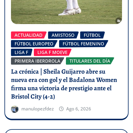
ACTUALIDAD
AMISTOSO
FÚTBOL
FÚTBOL EUROPEO
FÚTBOL FEMENINO
LIGA F
LIGA F MOEVE
PRIMERA IBERDROLA
TITULARES DEL DÍA
La crónica | Sheila Guijarro abre su
nueva era con gol y el Badalona Women
firma una victoria de prestigio ante el
Bristol City (4-2)
manulopezfdez
Ago 6, 2026