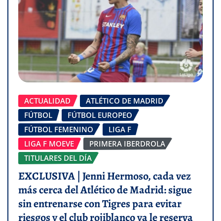
ACTUALIDAD
ATLÉTICO DE MADRID
FÚTBOL
FÚTBOL EUROPEO
FÚTBOL FEMENINO
LIGA F
LIGA F MOEVE
PRIMERA IBERDROLA
TITULARES DEL DÍA
EXCLUSIVA | Jenni Hermoso, cada vez
más cerca del Atlético de Madrid: sigue
sin entrenarse con Tigres para evitar
riesgos y el club rojiblanco ya le reserva