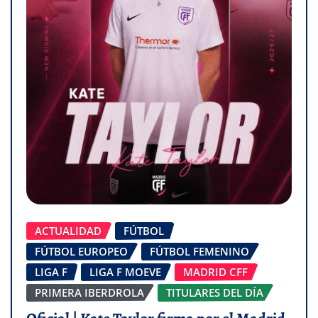
ACTUALIDAD
FÚTBOL
FÚTBOL EUROPEO
FÚTBOL FEMENINO
LIGA F
LIGA F MOEVE
MADRID CFF
PRIMERA IBERDROLA
TITULARES DEL DÍA