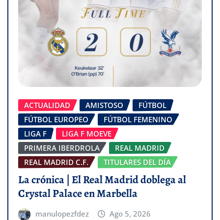
ACTUALIDAD
AMISTOSO
FÚTBOL
FÚTBOL EUROPEO
FÚTBOL FEMENINO
LIGA F
LIGA F MOEVE
PRIMERA IBERDROLA
REAL MADRID
REAL MADRID C.F.
TITULARES DEL DÍA
La crónica | El Real Madrid doblega al
Crystal Palace en Marbella
manulopezfdez
Ago 5, 2026