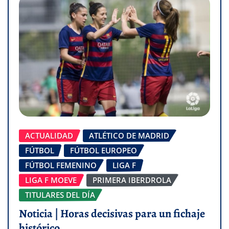
ACTUALIDAD
ATLÉTICO DE MADRID
FÚTBOL
FÚTBOL EUROPEO
FÚTBOL FEMENINO
LIGA F
LIGA F MOEVE
PRIMERA IBERDROLA
TITULARES DEL DÍA
Noticia | Horas decisivas para un fichaje
histórico