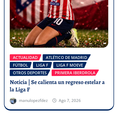
ACTUALIDAD
ATLÉTICO DE MADRID
FÚTBOL
LIGA F
LIGA F MOEVE
OTROS DEPORTES
PRIMERA IBERDROLA
Noticia | Se calienta un regreso estelar a
la Liga F
manulopezfdez
Ago 7, 2026