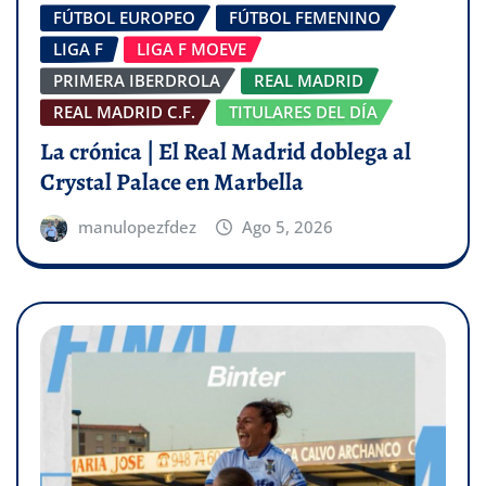
FÚTBOL EUROPEO
FÚTBOL FEMENINO
LIGA F
LIGA F MOEVE
PRIMERA IBERDROLA
REAL MADRID
REAL MADRID C.F.
TITULARES DEL DÍA
La crónica | El Real Madrid doblega al
Crystal Palace en Marbella
manulopezfdez
Ago 5, 2026