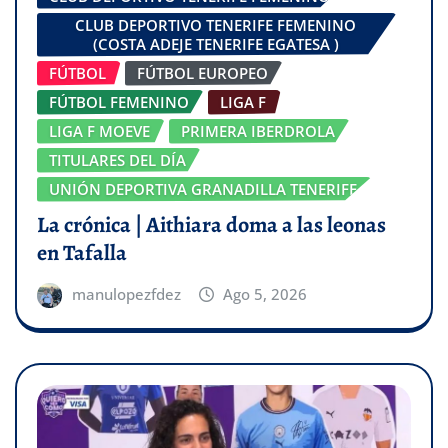
CLUB DEPORTIVO TENERIFE FEMENINO
(COSTA ADEJE TENERIFE EGATESA )
FÚTBOL
FÚTBOL EUROPEO
FÚTBOL FEMENINO
LIGA F
LIGA F MOEVE
PRIMERA IBERDROLA
TITULARES DEL DÍA
UNIÓN DEPORTIVA GRANADILLA TENERIFE
La crónica | Aithiara doma a las leonas
en Tafalla
manulopezfdez
Ago 5, 2026