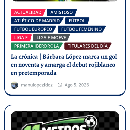
ACTUALIDAD
AMISTOSO
ATLÉTICO DE MADRID
FÚTBOL
FÚTBOL EUROPEO
FÚTBOL FEMENINO
LIGA F
LIGA F MOEVE
PRIMERA IBERDROLA
TITULARES DEL DÍA
La crónica | Bárbara López marca un gol
en noventa y amarga el debut rojiblanco
en pretemporada
manulopezfdez
Ago 5, 2026