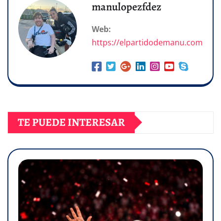
manulopezfdez
Web:
https://elpartidodemanu.com
TE PUEDE INTERESAR