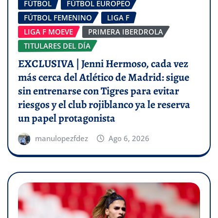
FÚTBOL
FÚTBOL EUROPEO
FÚTBOL FEMENINO
LIGA F
LIGA F MOEVE
PRIMERA IBERDROLA
TITULARES DEL DÍA
EXCLUSIVA | Jenni Hermoso, cada vez
más cerca del Atlético de Madrid: sigue
sin entrenarse con Tigres para evitar
riesgos y el club rojiblanco ya le reserva
un papel protagonista
manulopezfdez
Ago 6, 2026