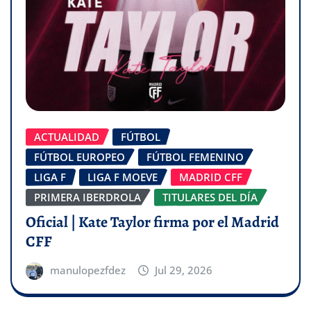
ACTUALIDAD
FÚTBOL
FÚTBOL EUROPEO
FÚTBOL FEMENINO
LIGA F
LIGA F MOEVE
MADRID CFF
PRIMERA IBERDROLA
TITULARES DEL DÍA
Oficial | Kate Taylor firma por el Madrid
CFF
manulopezfdez
Jul 29, 2026