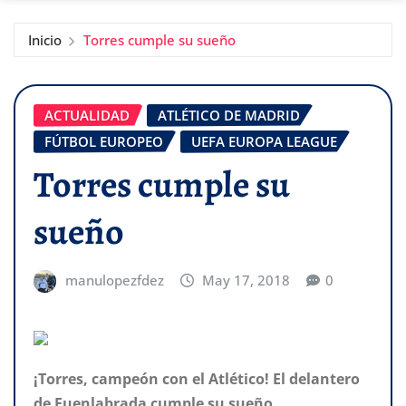
Inicio
Torres cumple su sueño
ACTUALIDAD
ATLÉTICO DE MADRID
FÚTBOL EUROPEO
UEFA EUROPA LEAGUE
Torres cumple su
sueño
manulopezfdez
May 17, 2018
0
¡Torres, campeón con el Atlético! El delantero
de Fuenlabrada cumple su sueño.