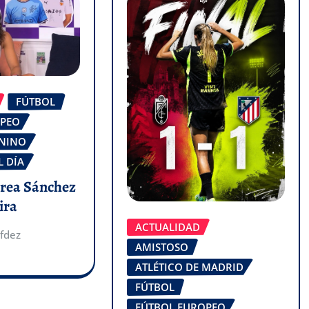
FÚTBOL
OPEO
ENINO
L DÍA
drea Sánchez
ira
ACTUALIDAD
fdez
AMISTOSO
ATLÉTICO DE MADRID
FÚTBOL
FÚTBOL EUROPEO