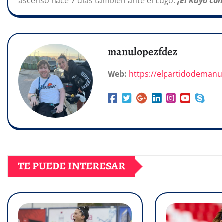
ascenso hace 7 días también ante el Lugo.
¡El Rayo co
manulopezfdez
Web:
https://elpartidodeman
TE PUEDE INTERESAR