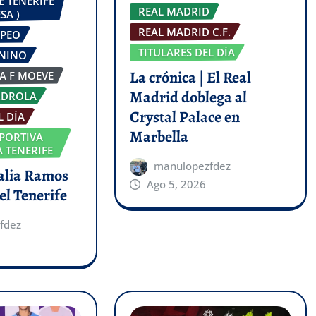
E TENERIFE
REAL MADRID
SA )
REAL MADRID C.F.
OPEO
TITULARES DEL DÍA
ENINO
La crónica | El Real
GA F MOEVE
Madrid doblega al
RDROLA
Crystal Palace en
L DÍA
Marbella
PORTIVA
 TENERIFE
manulopezfdez
talia Ramos
Ago 5, 2026
el Tenerife
fdez