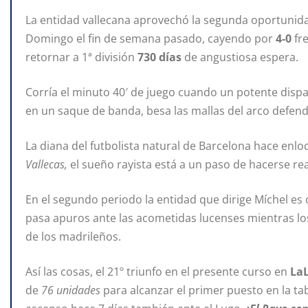
La entidad vallecana aprovechó la segunda oportunidad
Domingo el fin de semana pasado, cayendo por
4-0
fr
retornar a 1ª división
730 días
de angustiosa espera.
Corría el minuto 40′ de juego cuando un potente disp
en un saque de banda, besa las mallas del arco defe
La diana del futbolista natural de Barcelona hace enl
Vallecas,
el sueño rayista está a un paso de hacerse rea
En el segundo periodo la entidad que dirige Míchel es
pasa apuros ante las acometidas lucenses mientras lo
de los madrileños.
Así las cosas, el 21º triunfo en el presente curso en
LaL
de
76 unidades
para alcanzar el primer puesto en la tab