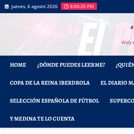
Saltar
jueves, 6 agosto 2026
8:00:21 PM
al
contenido
Web d
HOME
¿DÓNDE PUEDES LEERME?
¿QUIÉ
COPA DE LA REINA IBERDROLA
EL DIARIO 
SELECCIÓN ESPAÑOLA DE FÚTBOL
SUPERCO
Y MEDINA TE LO CUENTA