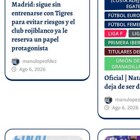
(COSTA ADEJ
Madrid: sigue sin
EGATE
entrenarse con Tigres
FÚTBOL EUR
para evitar riesgos y el
FÚTBOL FEM
club rojiblanco ya le
LIGA F
LI
reserva un papel
PRIMERA IBE
protagonista
TITULARES DE
UNIÓN DE
manulopezfdez
GRANADILLA
Ago 6, 2026
Oficial | Na
deja de ser d
manulopez
Ago 6, 2026