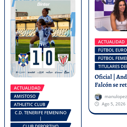
ACTUALIDAD
FÚTBOL EUR
FÚTBOL FEM
TITULARES DE
Oficial | An
Falcón se ret
ACTUALIDAD
AMISTOSO
manulopez
Ago 5, 2026
ATHLETIC CLUB
C.D. TENERIFE FEMENINO
|
CLUB DEPORTIVO