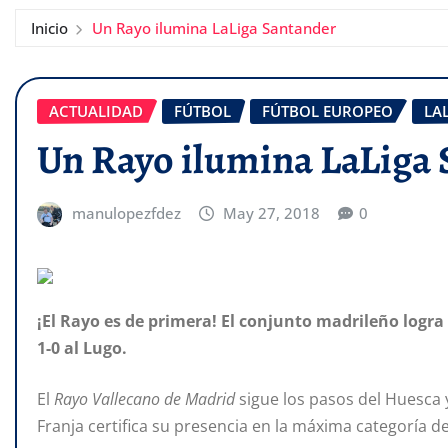
Inicio
Un Rayo ilumina LaLiga Santander
ACTUALIDAD
FÚTBOL
FÚTBOL EUROPEO
LA
Un Rayo ilumina LaLiga
manulopezfdez
May 27, 2018
0
¡El Rayo es de primera! El conjunto madrileño logr
1-0 al Lugo.
El
Rayo Vallecano de Madrid
sigue los pasos del Huesca 
Franja certifica su presencia en la máxima categoría d