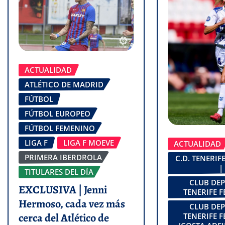
ACTUALIDAD
ATLÉTICO DE MADRID
FÚTBOL
FÚTBOL EUROPEO
FÚTBOL FEMENINO
LIGA F
LIGA F MOEVE
ACTUALIDAD
PRIMERA IBERDROLA
C.D. TENERI
|
TITULARES DEL DÍA
CLUB DE
EXCLUSIVA | Jenni
TENERIFE 
Hermoso, cada vez más
CLUB DE
cerca del Atlético de
TENERIFE 