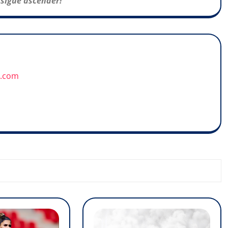
nsigue ascender!
u.com