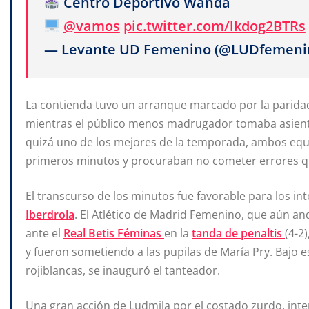
Centro Deportivo Wanda
@vamos
pic.twitter.com/lkdog2BTRs
— Levante UD Femenino (@LUDfemeni
La contienda tuvo un arranque marcado por la paridad. 
mientras el público menos madrugador tomaba asiento
quizá uno de los mejores de la temporada, ambos equ
primeros minutos y procuraban no cometer errores que 
El transcurso de los minutos fue favorable para los in
Iberdrola
. El Atlético de Madrid Femenino, que aún an
ante el
Real Betis Féminas
en la
tanda de penaltis
(4-2)
y fueron sometiendo a las pupilas de María Pry. Bajo 
rojiblancas, se inauguró el tanteador.
Una gran acción de Ludmila por el costado zurdo, inte