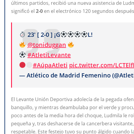
últimos partidos, recibió una nueva asistencia de Ludm
significó el
2-0
en el electrónico 120 segundos después
23' [ 2-0 ] ¡G
L!
@toniduggan
#AtletiLevante
#AúpaAtleti
pic.twitter.com/LCTEl
— Atlético de Madrid Femenino (@Atle
El Levante Unión Deportiva adolecía de la pegada ofens
banquillo, y mientras deambulaba por el verde y procu
poco antes de la media hora del choque, Ludmila le rob
pequeña y, tras deshacerse de la cancerbera visitante,
respetable. Este festejo tuvo su punto álgido cuando l