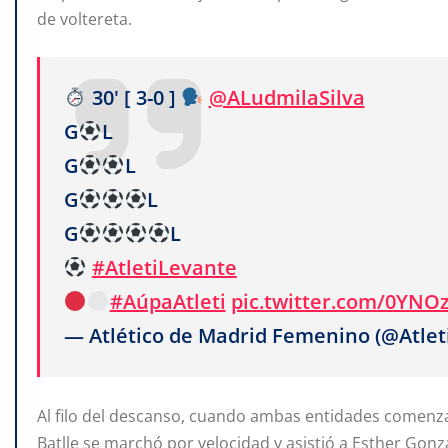
de voltereta.
30' [ 3-0 ]
@ALudmilaSilva
G
L
G
L
G
L
G
L
#AtletiLevante
#AúpaAtleti
pic.twitter.com/0YNO
— Atlético de Madrid Femenino (@Atle
Al filo del descanso, cuando ambas entidades comenza
Batlle se marchó por velocidad y asistió a Esther Gon