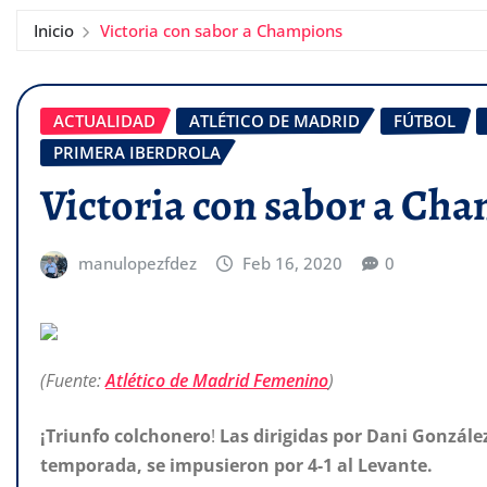
Inicio
Victoria con sabor a Champions
ACTUALIDAD
ATLÉTICO DE MADRID
FÚTBOL
PRIMERA IBERDROLA
Victoria con sabor a Ch
manulopezfdez
Feb 16, 2020
0
(Fuente:
Atlético de Madrid Femenino
)
¡Triunfo colchonero
!
Las dirigidas por Dani Gonzále
temporada, se impusieron por 4-1 al Levante.