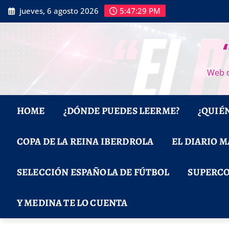
Saltar
jueves, 6 agosto 2026
5:47:30 PM
al
contenido
Web d
HOME
¿DÓNDE PUEDES LEERME?
¿QUIÉ
COPA DE LA REINA IBERDROLA
EL DIARIO 
SELECCIÓN ESPAÑOLA DE FÚTBOL
SUPERCO
Y MEDINA TE LO CUENTA