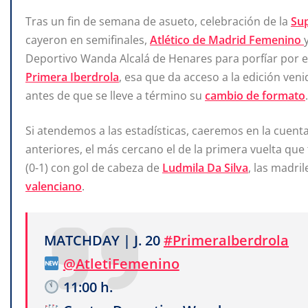
Tras un fin de semana de asueto, celebración de la
Su
cayeron en semifinales,
Atlético de Madrid Femenino
Deportivo Wanda Alcalá de Henares para porfíar por el 
Primera Iberdrola
, esa que da acceso a la edición veni
antes de que se lleve a término su
cambio de formato
.
Si atendemos a las estadísticas, caeremos en la cuent
anteriores, el más cercano el de la primera vuelta que
(0-1) con gol de cabeza de
Ludmila Da Silva
, las madri
valenciano
.
MATCHDAY | J. 20
#PrimeraIberdrola
@AtletiFemenino
11:00 h.