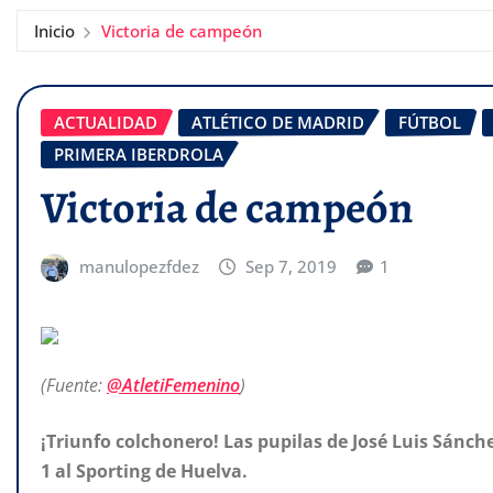
Inicio
Victoria de campeón
ACTUALIDAD
ATLÉTICO DE MADRID
FÚTBOL
PRIMERA IBERDROLA
Victoria de campeón
manulopezfdez
Sep 7, 2019
1
(Fuente:
@AtletiFemenino
)
¡Triunfo colchonero! Las pupilas de José Luis Sánche
1 al Sporting de Huelva.