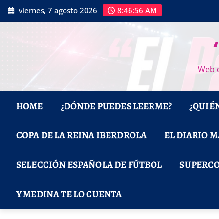
Saltar
viernes, 7 agosto 2026
8:46:57 AM
al
contenido
Web d
HOME
¿DÓNDE PUEDES LEERME?
¿QUIÉ
COPA DE LA REINA IBERDROLA
EL DIARIO 
SELECCIÓN ESPAÑOLA DE FÚTBOL
SUPERCO
Y MEDINA TE LO CUENTA