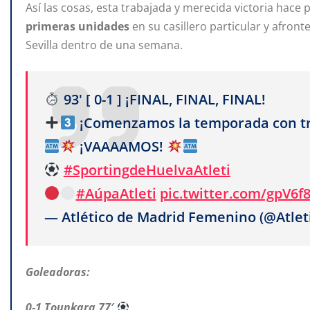
Así las cosas, esta trabajada y merecida victoria hace
primeras unidades
en su casillero particular y afron
Sevilla dentro de una semana.
93' [ 0-1 ] ¡FINAL, FINAL, FINAL!
¡Comenzamos la temporada con tr
¡VAAAAMOS!
#SportingdeHuelvaAtleti
#AúpaAtleti
pic.twitter.com/gpV6f
— Atlético de Madrid Femenino (@Atle
Goleadoras:
0-1 Tounkara 77′