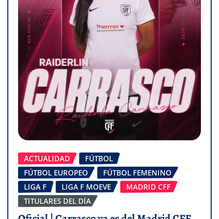
ACTUALIDAD
FÚTBOL
FÚTBOL EUROPEO
FÚTBOL FEMENINO
LIGA F
LIGA F MOEVE
MADRID CFF
TITULARES DEL DÍA
Oficial | Carrasco ya es del Madrid CFF