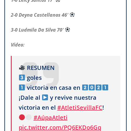
2-0 Deyna Castellanos 46′
3-0 Ludmila Da Silva 70′
Vídeo:
RESUMEN
goles
victoria en casa en
¡Dale al
y revive nuestra
victoria en el
#AtletiSevillaFC
!
#AúpaAtleti
pic.twitter.com/PQ6EKDo6Gq