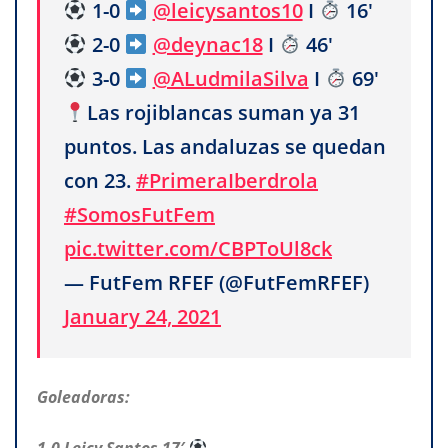
1-0
@leicysantos10
I
16'
2-0
@deynac18
I
46'
3-0
@ALudmilaSilva
I
69'
Las rojiblancas suman ya 31
puntos. Las andaluzas se quedan
con 23.
#PrimeraIberdrola
#SomosFutFem
pic.twitter.com/CBPToUl8ck
— FutFem RFEF (@FutFemRFEF)
January 24, 2021
Goleadoras:
1-0 Leicy Santos 17′