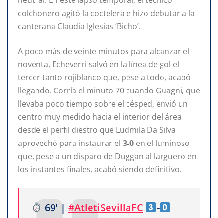
neutral. En este lapso temporal, el técnico
colchonero agitó la coctelera e hizo debutar a la
canterana Claudia Iglesias ‘Bicho’.
A poco más de veinte minutos para alcanzar el
noventa, Echeverri salvó en la línea de gol el
tercer tanto rojiblanco que, pese a todo, acabó
llegando. Corría el minuto 70 cuando Guagni, que
llevaba poco tiempo sobre el césped, envió un
centro muy medido hacia el interior del área
desde el perfil diestro que Ludmila Da Silva
aprovechó para instaurar el
3-0
en el luminoso
que, pese a un disparo de Duggan al larguero en
los instantes finales, acabó siendo definitivo.
69' |
#AtletiSevillaFC
-