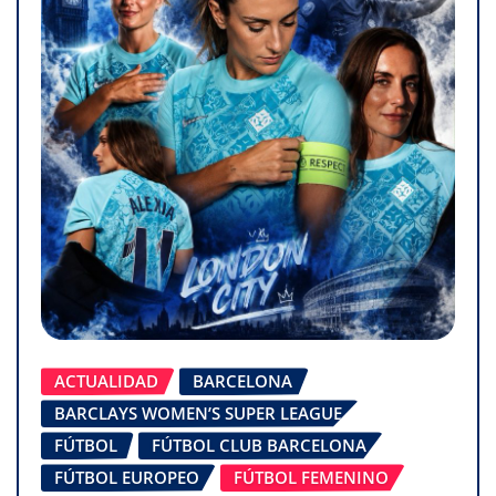
ACTUALIDAD
BARCELONA
BARCLAYS WOMEN’S SUPER LEAGUE
FÚTBOL
FÚTBOL CLUB BARCELONA
FÚTBOL EUROPEO
FÚTBOL FEMENINO