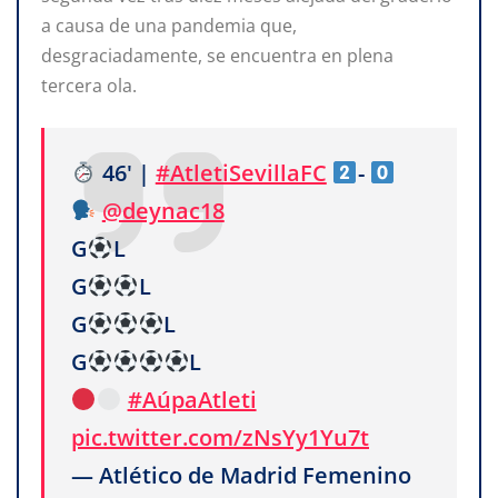
a causa de una pandemia que,
desgraciadamente, se encuentra en plena
tercera ola.
46' |
#AtletiSevillaFC
-
@deynac18
G
L
G
L
G
L
G
L
#AúpaAtleti
pic.twitter.com/zNsYy1Yu7t
— Atlético de Madrid Femenino