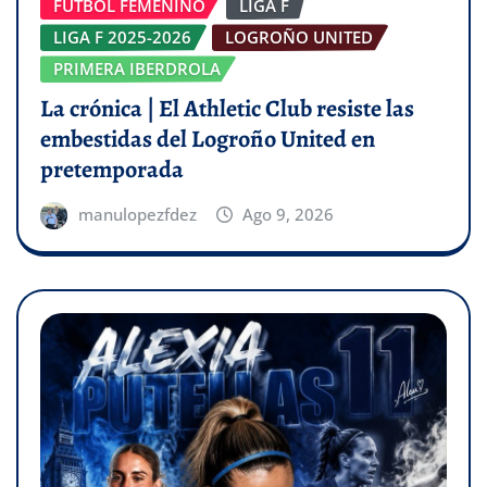
FÚTBOL FEMENINO
LIGA F
LIGA F 2025-2026
LOGROÑO UNITED
PRIMERA IBERDROLA
La crónica | El Athletic Club resiste las
embestidas del Logroño United en
pretemporada
manulopezfdez
Ago 9, 2026