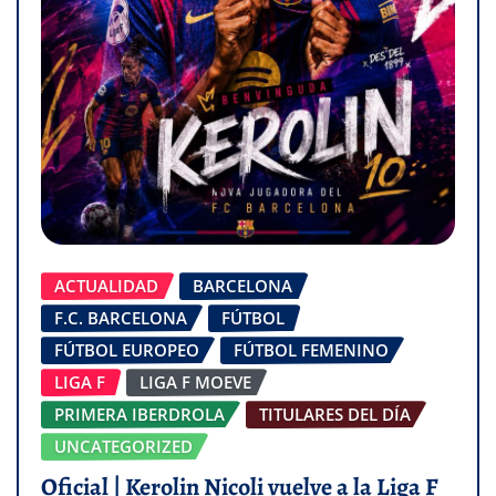
ACTUALIDAD
BARCELONA
F.C. BARCELONA
FÚTBOL
FÚTBOL EUROPEO
FÚTBOL FEMENINO
LIGA F
LIGA F MOEVE
PRIMERA IBERDROLA
TITULARES DEL DÍA
UNCATEGORIZED
Oficial | Kerolin Nicoli vuelve a la Liga F