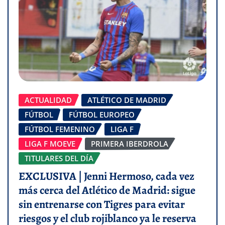
ACTUALIDAD
ATLÉTICO DE MADRID
FÚTBOL
FÚTBOL EUROPEO
FÚTBOL FEMENINO
LIGA F
LIGA F MOEVE
PRIMERA IBERDROLA
TITULARES DEL DÍA
EXCLUSIVA | Jenni Hermoso, cada vez
más cerca del Atlético de Madrid: sigue
sin entrenarse con Tigres para evitar
riesgos y el club rojiblanco ya le reserva