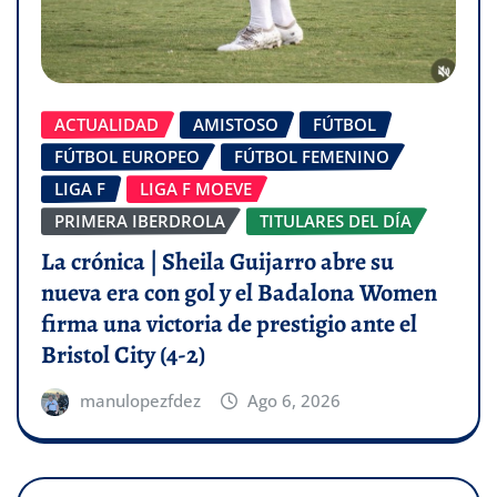
ACTUALIDAD
AMISTOSO
FÚTBOL
FÚTBOL EUROPEO
FÚTBOL FEMENINO
LIGA F
LIGA F MOEVE
PRIMERA IBERDROLA
TITULARES DEL DÍA
La crónica | Sheila Guijarro abre su
nueva era con gol y el Badalona Women
firma una victoria de prestigio ante el
Bristol City (4-2)
manulopezfdez
Ago 6, 2026