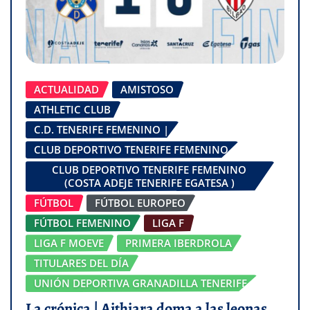
ACTUALIDAD
AMISTOSO
ATHLETIC CLUB
C.D. TENERIFE FEMENINO |
CLUB DEPORTIVO TENERIFE FEMENINO
CLUB DEPORTIVO TENERIFE FEMENINO
(COSTA ADEJE TENERIFE EGATESA )
FÚTBOL
FÚTBOL EUROPEO
FÚTBOL FEMENINO
LIGA F
LIGA F MOEVE
PRIMERA IBERDROLA
TITULARES DEL DÍA
UNIÓN DEPORTIVA GRANADILLA TENERIFE
La crónica | Aithiara doma a las leonas