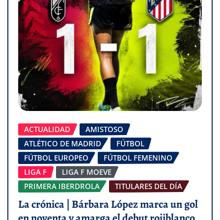
ACTUALIDAD
AMISTOSO
ATLÉTICO DE MADRID
FÚTBOL
FÚTBOL EUROPEO
FÚTBOL FEMENINO
LIGA F
LIGA F MOEVE
PRIMERA IBERDROLA
TITULARES DEL DÍA
La crónica | Bárbara López marca un gol
en noventa y amarga el debut rojiblanco