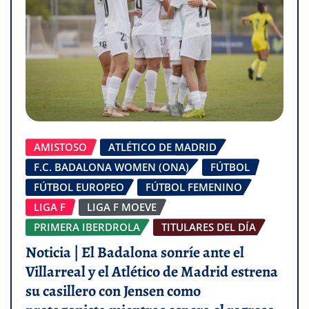
AMISTOSO
ATLÉTICO DE MADRID
F.C. BADALONA WOMEN (ONA)
FÚTBOL
FÚTBOL EUROPEO
FÚTBOL FEMENINO
LIGA F
LIGA F MOEVE
PRIMERA IBERDROLA
TITULARES DEL DÍA
Noticia | El Badalona sonríe ante el
Villarreal y el Atlético de Madrid estrena
su casillero con Jensen como