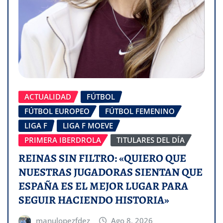
ACTUALIDAD
FÚTBOL
FÚTBOL EUROPEO
FÚTBOL FEMENINO
LIGA F
LIGA F MOEVE
PRIMERA IBERDROLA
TITULARES DEL DÍA
REINAS SIN FILTRO: «QUIERO QUE
NUESTRAS JUGADORAS SIENTAN QUE
ESPAÑA ES EL MEJOR LUGAR PARA
SEGUIR HACIENDO HISTORIA»
manulopezfdez
Ago 8, 2026