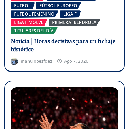
FÚTBOL
FÚTBOL EUROPEO
FÚTBOL FEMENINO
LIGA F
LIGA F MOEVE
PRIMERA IBERDROLA
TITULARES DEL DÍA
Noticia | Horas decisivas para un fichaje
histórico
manulopezfdez
Ago 7, 2026