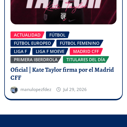
ACTUALIDAD
FÚTBOL
FÚTBOL EUROPEO
FÚTBOL FEMENINO
LIGA F
LIGA F MOEVE
MADRID CFF
PRIMERA IBERDROLA
TITULARES DEL DÍA
Oficial | Kate Taylor firma por el Madrid
CFF
manulopezfdez
Jul 29, 2026