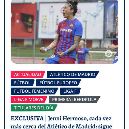
ACTUALIDAD
ATLÉTICO DE MADRID
FÚTBOL
FÚTBOL EUROPEO
FÚTBOL FEMENINO
LIGA F
LIGA F MOEVE
PRIMERA IBERDROLA
TITULARES DEL DÍA
EXCLUSIVA | Jenni Hermoso, cada vez
más cerca del Atlético de Madrid: sigue