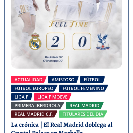
ACTUALIDAD
AMISTOSO
FÚTBOL
FÚTBOL EUROPEO
FÚTBOL FEMENINO
LIGA F
LIGA F MOEVE
PRIMERA IBERDROLA
REAL MADRID
REAL MADRID C.F.
TITULARES DEL DÍA
La crónica | El Real Madrid doblega al