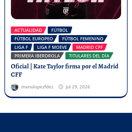
ACTUALIDAD
FÚTBOL
FÚTBOL EUROPEO
FÚTBOL FEMENINO
LIGA F
LIGA F MOEVE
MADRID CFF
PRIMERA IBERDROLA
TITULARES DEL DÍA
Oficial | Kate Taylor firma por el Madrid
CFF
manulopezfdez
Jul 29, 2026