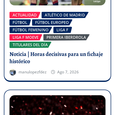
ACTUALIDAD
ATLÉTICO DE MADRID
FÚTBOL
FÚTBOL EUROPEO
FÚTBOL FEMENINO
LIGA F
LIGA F MOEVE
PRIMERA IBERDROLA
TITULARES DEL DÍA
Noticia | Horas decisivas para un fichaje
histórico
manulopezfdez
Ago 7, 2026