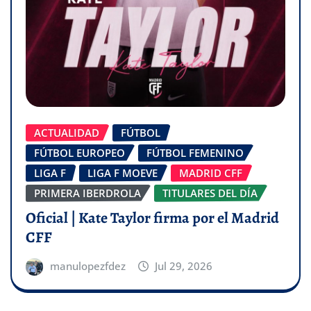
ACTUALIDAD
FÚTBOL
FÚTBOL EUROPEO
FÚTBOL FEMENINO
LIGA F
LIGA F MOEVE
MADRID CFF
PRIMERA IBERDROLA
TITULARES DEL DÍA
Oficial | Kate Taylor firma por el Madrid
CFF
manulopezfdez
Jul 29, 2026