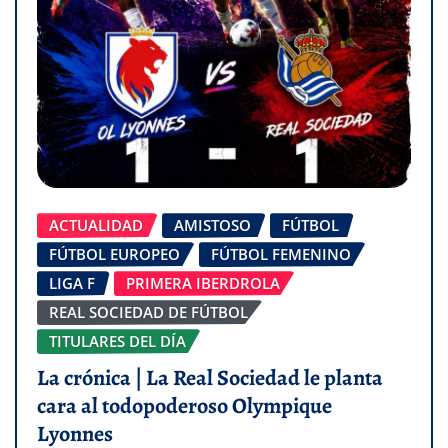
ACTUALIDAD
AMISTOSO
FÚTBOL
FÚTBOL EUROPEO
FÚTBOL FEMENINO
LIGA F
PRIMERA IBERDROLA
REAL SOCIEDAD DE FÚTBOL
TITULARES DEL DÍA
La crónica | La Real Sociedad le planta
cara al todopoderoso Olympique
Lyonnes