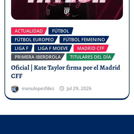
ACTUALIDAD
FÚTBOL
FÚTBOL EUROPEO
FÚTBOL FEMENINO
LIGA F
LIGA F MOEVE
MADRID CFF
PRIMERA IBERDROLA
TITULARES DEL DÍA
Oficial | Kate Taylor firma por el Madrid
CFF
manulopezfdez
Jul 29, 2026