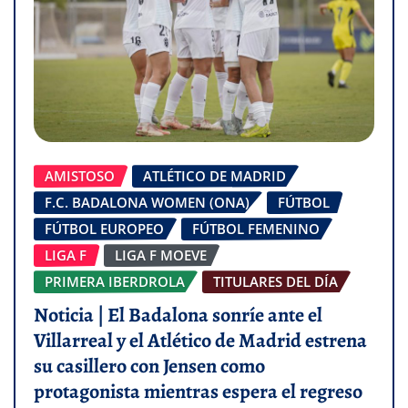
AMISTOSO
ATLÉTICO DE MADRID
F.C. BADALONA WOMEN (ONA)
FÚTBOL
FÚTBOL EUROPEO
FÚTBOL FEMENINO
LIGA F
LIGA F MOEVE
PRIMERA IBERDROLA
TITULARES DEL DÍA
Noticia | El Badalona sonríe ante el
Villarreal y el Atlético de Madrid estrena
su casillero con Jensen como
protagonista mientras espera el regreso