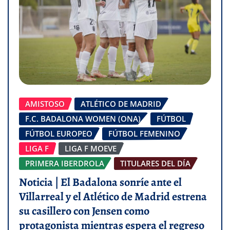
AMISTOSO
ATLÉTICO DE MADRID
F.C. BADALONA WOMEN (ONA)
FÚTBOL
FÚTBOL EUROPEO
FÚTBOL FEMENINO
LIGA F
LIGA F MOEVE
PRIMERA IBERDROLA
TITULARES DEL DÍA
Noticia | El Badalona sonríe ante el
Villarreal y el Atlético de Madrid estrena
su casillero con Jensen como
protagonista mientras espera el regreso