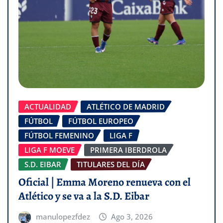
ACTUALIDAD
ATLÉTICO DE MADRID
FÚTBOL
FÚTBOL EUROPEO
FÚTBOL FEMENINO
LIGA F
LIGA F MOEVE
PRIMERA IBERDROLA
S.D. EIBAR
TITULARES DEL DÍA
Oficial | Emma Moreno renueva con el
Atlético y se va a la S.D. Eibar
manulopezfdez
Ago 3, 2026