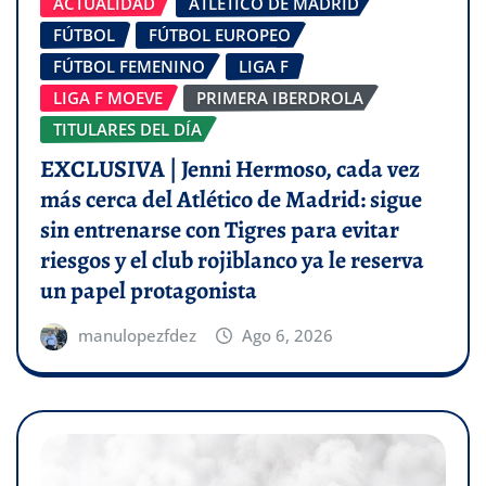
ACTUALIDAD
ATLÉTICO DE MADRID
FÚTBOL
FÚTBOL EUROPEO
FÚTBOL FEMENINO
LIGA F
LIGA F MOEVE
PRIMERA IBERDROLA
TITULARES DEL DÍA
EXCLUSIVA | Jenni Hermoso, cada vez
más cerca del Atlético de Madrid: sigue
sin entrenarse con Tigres para evitar
riesgos y el club rojiblanco ya le reserva
un papel protagonista
manulopezfdez
Ago 6, 2026