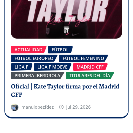
ACTUALIDAD
FÚTBOL
FÚTBOL EUROPEO
FÚTBOL FEMENINO
LIGA F
LIGA F MOEVE
MADRID CFF
PRIMERA IBERDROLA
TITULARES DEL DÍA
Oficial | Kate Taylor firma por el Madrid
CFF
manulopezfdez
Jul 29, 2026