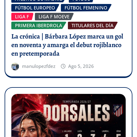
FÚTBOL EUROPEO
FÚTBOL FEMENINO
LIGA F
LIGA F MOEVE
PRIMERA IBERDROLA
TITULARES DEL DÍA
La crónica | Bárbara López marca un gol
en noventa y amarga el debut rojiblanco
en pretemporada
manulopezfdez
Ago 5, 2026