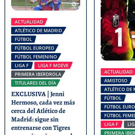
ACTUALIDAD
ATLÉTICO DE MADRID
FÚTBOL
FÚTBOL EUROPEO
FÚTBOL FEMENINO
LIGA F
LIGA F MOEVE
ACTUALIDAD
PRIMERA IBERDROLA
AMISTOSO
TITULARES DEL DÍA
ATLÉTICO DE
EXCLUSIVA | Jenni
FÚTBOL
Hermoso, cada vez más
FÚTBOL EUR
cerca del Atlético de
FÚTBOL FEM
Madrid: sigue sin
LIGA F
LI
entrenarse con Tigres
PRIMERA IBE