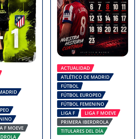
ACTUALIDAD
ATLÉTICO DE MADRID
FÚTBOL
 MADRID
FÚTBOL EUROPEO
FÚTBOL FEMENINO
OPEO
LIGA F
LIGA F MOEVE
ENINO
PRIMERA IBERDROLA
GA F MOEVE
TITULARES DEL DÍA
RDROLA