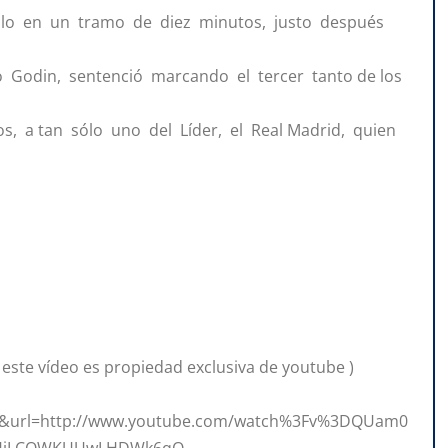
 solo en un tramo de diez minutos, justo después
go Godin, sentenció marcando el tercer tanto de los
s, a tan sólo uno del Líder, el Real Madrid, quien
 este vídeo es propiedad exclusiva de youtube )
&url=http://www.youtube.com/watch%3Fv%3DQUam0