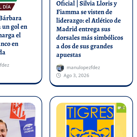
Oficial | Silvia Lloris y
L DÍA
Fiamma se visten de
 Bárbara
liderazgo: el Atlético de
 un gol en
Madrid entrega sus
marga el
dorsales más simbólicos
anco en
a dos de sus grandes
da
apuestas
fdez
manulopezfdez
Ago 3, 2026