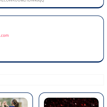
EUiLCOWKUUwLHDWk6qQ
u.com