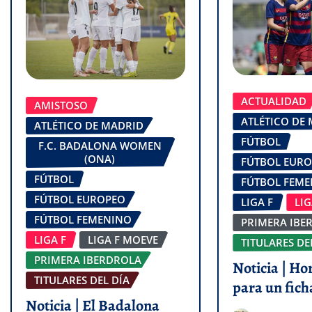
ACTUALIDAD
AMISTOSO
ATLÉTICO DE
ATLÉTICO DE MADRID
FÚTBOL
F.C. BADALONA WOMEN
(ONA)
FÚTBOL EUR
FÚTBOL
FÚTBOL FEM
FÚTBOL EUROPEO
LIGA F
LI
FÚTBOL FEMENINO
PRIMERA IBE
LIGA F
LIGA F MOEVE
TITULARES DE
PRIMERA IBERDROLA
Noticia | Ho
TITULARES DEL DÍA
para un fich
Noticia | El Badalona