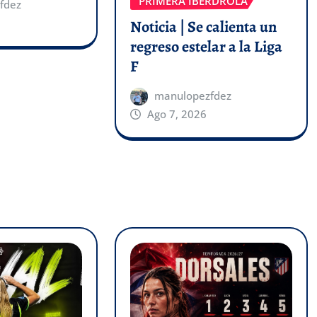
PRIMERA IBERDROLA
fdez
Noticia | Se calienta un
regreso estelar a la Liga
F
manulopezfdez
Ago 7, 2026