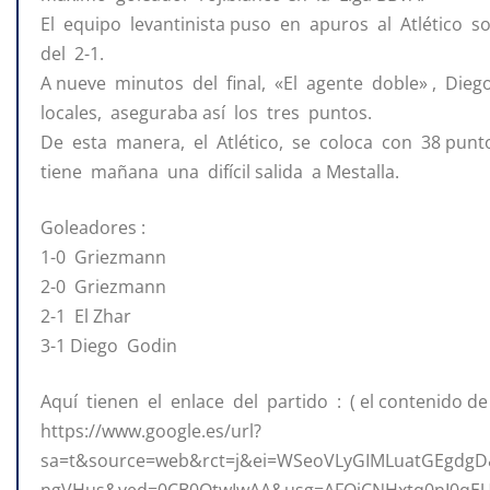
El equipo levantinista puso en apuros al Atlético
del 2-1.
A nueve minutos del final, «El agente doble» , Die
locales, aseguraba así los tres puntos.
De esta manera, el Atlético, se coloca con 38 punto
tiene mañana una difícil salida a Mestalla.
Goleadores :
1-0 Griezmann
2-0 Griezmann
2-1 El Zhar
3-1 Diego Godin
Aquí tienen el enlace del partido : ( el contenido de
https://www.google.es/url?
sa=t&source=web&rct=j&ei=WSeoVLyGIMLuatGEgdgD