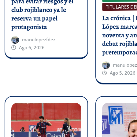
para evitar riesgos y el
TITULARES DE
club rojiblanco ya le
La crónica |
reserva un papel
López marca
protagonista
noventa y a
manulopezfdez
debut rojibl
Ago 6, 2026
pretempora
manulopez
Ago 5, 2026