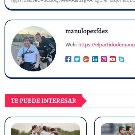
ngVHus&ved=0CB0QtwIwAA&usg=AFQjCNHxtq0nI0q
manulopezfdez
Web:
https://elpartidodeman
TE PUEDE INTERESAR