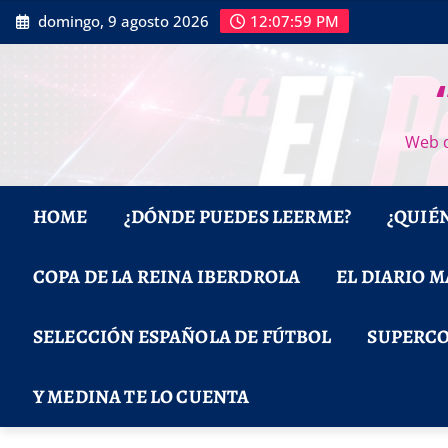
Saltar
domingo, 9 agosto 2026
12:08:00 PM
al
contenido
Web d
HOME
¿DÓNDE PUEDES LEERME?
¿QUIÉ
COPA DE LA REINA IBERDROLA
EL DIARIO 
SELECCIÓN ESPAÑOLA DE FÚTBOL
SUPERCO
Y MEDINA TE LO CUENTA