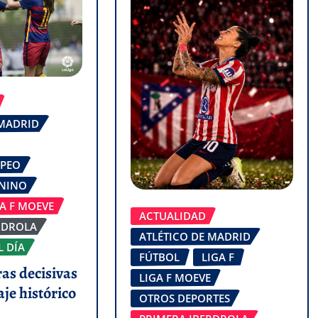
 MADRID
OPEO
ENINO
GA F MOEVE
ACTUALIDAD
RDROLA
ATLÉTICO DE MADRID
L DÍA
FÚTBOL
LIGA F
ras decisivas
LIGA F MOEVE
aje histórico
OTROS DEPORTES