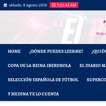
Saltar
sábado, 8 agosto 2026
7:23:43 AM
al
contenido
Web d
HOME
¿DÓNDE PUEDES LEERME?
¿QUIÉ
COPA DE LA REINA IBERDROLA
EL DIARIO 
SELECCIÓN ESPAÑOLA DE FÚTBOL
SUPERCO
Y MEDINA TE LO CUENTA