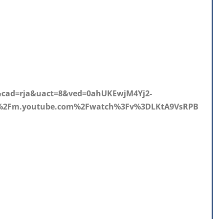
2&cad=rja&uact=8&ved=0ahUKEwjM4Yj2-
F%2Fm.youtube.com%2Fwatch%3Fv%3DLKtA9VsRPB