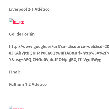
Liverpool 2-1 Atlético
Gol de Forlán
http://www.google.es/url?sa=t&source=web&cd=
83KAhVJtBQKHaP8Ca0QtwIIITAB&url=http%3A%2
Y&usg=AFQjCNGu0VjdufPONpqJBXJtTsVgqflWyg
Final:
Fulham 1-2 Atlético