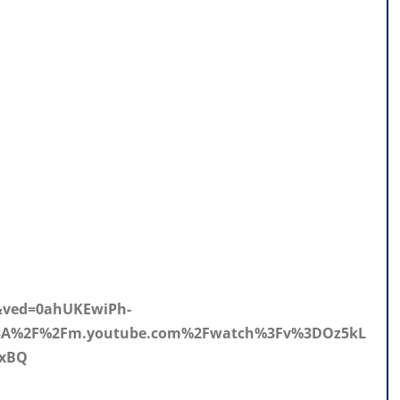
7&ved=0ahUKEwiPh-
3A%2F%2Fm.youtube.com%2Fwatch%3Fv%3DOz5kL
TxBQ