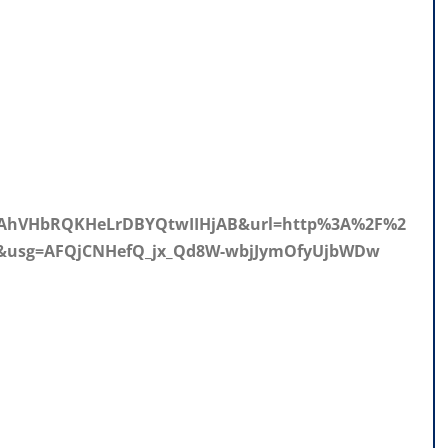
KAhVHbRQKHeLrDBYQtwIIHjAB&url=http%3A%2F%2
usg=AFQjCNHefQ_jx_Qd8W-wbjJymOfyUjbWDw