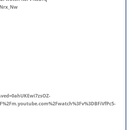
4Nrx_Nw
&ved=0ahUKEwi7zsOZ-
F%2Fm.youtube.com%2Fwatch%3Fv%3DBFiVfPc5-