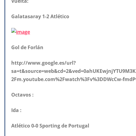
Vuelta:
Galatasaray 1-2 Atlético
Gol de Forlán
http://www.google.es/url?
sa=t&source=web&cd=2&ved=0ahUKEwjnjYTU9M3
2Fm.youtube.com%2Fwatch%3Fv%3DDWcCw-fmdP
Octavos :
Ida :
Atlético 0-0 Sporting de Portugal