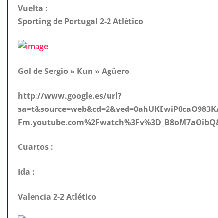
Vuelta :
Sporting de Portugal 2-2 Atlético
Gol de Sergio » Kun » Agüero
http://www.google.es/url?
sa=t&source=web&cd=2&ved=0ahUKEwiP0caO983
Fm.youtube.com%2Fwatch%3Fv%3D_B8oM7aOibQ&
Cuartos :
Ida :
Valencia 2-2 Atlético