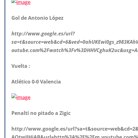
Gol de Antonio López
http://www.google.es/url?
sa=t&source=web&cd=6&ved=0ahUKEwi0gs_z983KA
outube.com%2Fwatch%3Fv%3DHHVCghuK2uc&usg=A
Vuelta :
Atlético 0-0 Valencia
Penalti no pitado a Zigic
http://www.google.es/url?sa=t&source=web&cd
AQtwIIHjAB&url=http%3A%2F%2Fm.youtube.com