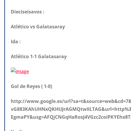
Dieciseisavos :
Atlético vs Galatasaray
Ida :
Atlético 1-1 Galatasaray
Gol de Reyes ( 1-0)
http://www.google.es/url?sa=t&source=web&cd=
vG883KAhUHNxQKHUJrAGMQtwIILTAG&url=http%
EgmaPY&usg=AFQjCNGqHaRosJ4VGzc2coiPKYEhx8