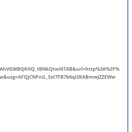
KAhVGWBQKHQ_tBNkQtwIIITAB&url=http%3A%2F%
w&usg=AFQjCNFniL_Szt7FB7b6qI2KABmwJZZEWw