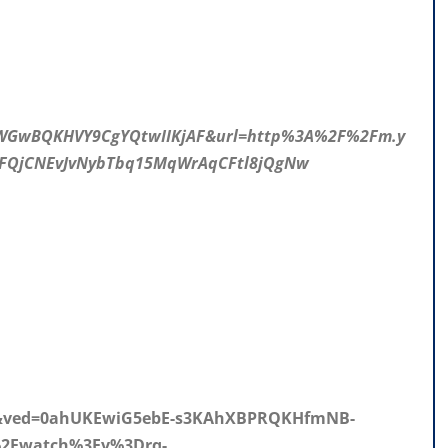
hWGwBQKHVY9CgYQtwIIKjAF&url=http%3A%2F%2Fm.y
FQjCNEvJvNybTbq15MqWrAqCFtl8jQgNw
=2&ved=0ahUKEwiG5ebE-s3KAhXBPRQKHfmNB-
%2Fwatch%3Fv%3Drq-