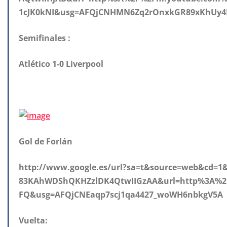
1cJK0kNI&usg=AFQjCNHMN6Zq2rOnxkGR89xKhUy
Semifinales :
Atlético 1-0 Liverpool
Gol de Forlán
http://www.google.es/url?sa=t&source=web&cd=1
83KAhWDShQKHZzlDK4QtwIIGzAA&url=http%3A%2
FQ&usg=AFQjCNEaqp7scj1qa4427_woWH6nbkgV5A
Vuelta: