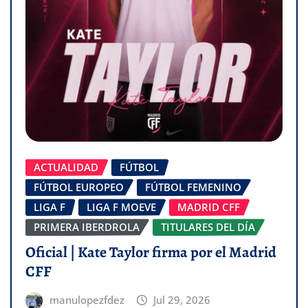
ACTUALIDAD
FÚTBOL
FÚTBOL EUROPEO
FÚTBOL FEMENINO
LIGA F
LIGA F MOEVE
MADRID CFF
PRIMERA IBERDROLA
TITULARES DEL DÍA
Oficial | Kate Taylor firma por el Madrid
CFF
manulopezfdez
Jul 29, 2026