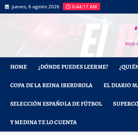
Saltar
jueves, 6 agosto 2026
6:44:17 AM
al
contenido
Web d
HOME
¿DÓNDE PUEDES LEERME?
¿QUIÉ
COPA DE LA REINA IBERDROLA
EL DIARIO 
SELECCIÓN ESPAÑOLA DE FÚTBOL
SUPERCO
Y MEDINA TE LO CUENTA