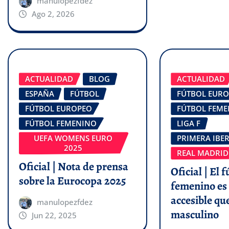
manulopezfdez
Ago 2, 2026
ACTUALIDAD
BLOG
ACTUALIDAD
ESPAÑA
FÚTBOL
FÚTBOL EUR
FÚTBOL EUROPEO
FÚTBOL FEM
FÚTBOL FEMENINO
LIGA F
UEFA WOMENS EURO
PRIMERA IBE
2025
REAL MADRID
Oficial | Nota de prensa
Oficial | El f
sobre la Eurocopa 2025
femenino es
accesible que
manulopezfdez
masculino
Jun 22, 2025