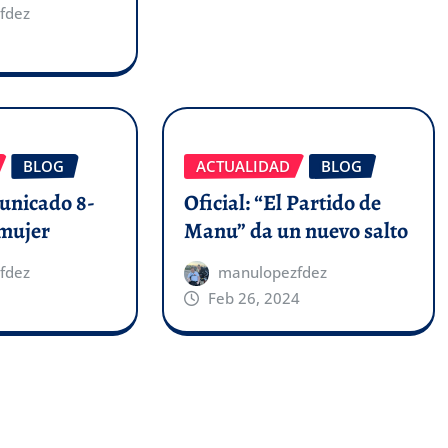
fdez
BLOG
ACTUALIDAD
BLOG
municado 8-
Oficial: “El Partido de
 mujer
Manu” da un nuevo salto
fdez
manulopezfdez
Feb 26, 2024