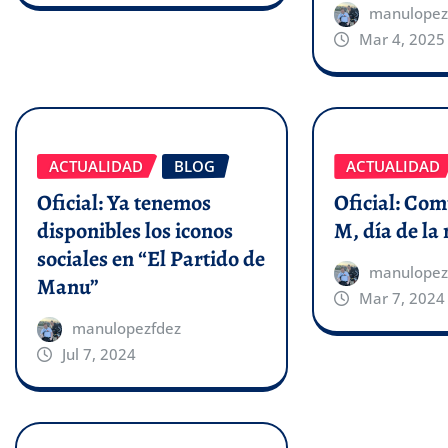
manulopez
Mar 4, 2025
ACTUALIDAD
BLOG
ACTUALIDAD
Oficial: Ya tenemos
Oficial: Co
disponibles los iconos
M, día de la
sociales en “El Partido de
manulopez
Manu”
Mar 7, 2024
manulopezfdez
Jul 7, 2024