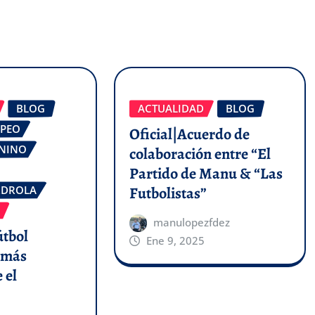
BLOG
ACTUALIDAD
BLOG
OPEO
Oficial|Acuerdo de
ENINO
colaboración entre “El
Partido de Manu & “Las
Futbolistas”
RDROLA
manulopezfdez
útbol
Ene 9, 2025
 más
 el