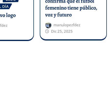
confirma que el fútbol
L DÍA
femenino tiene público,
voz y futuro
evo logo
manulopezfdez
fdez
Dic 25, 2025