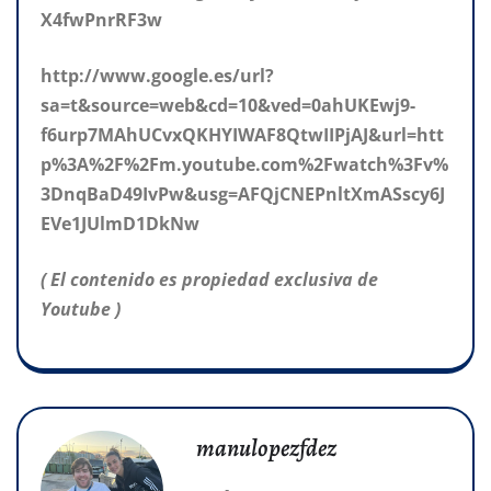
X4fwPnrRF3w
http://www.google.es/url?
sa=t&source=web&cd=10&ved=0ahUKEwj9-
f6urp7MAhUCvxQKHYIWAF8QtwIIPjAJ&url=htt
p%3A%2F%2Fm.youtube.com%2Fwatch%3Fv%
3DnqBaD49IvPw&usg=AFQjCNEPnltXmASscy6J
EVe1JUlmD1DkNw
( El contenido es propiedad exclusiva de
Youtube )
manulopezfdez