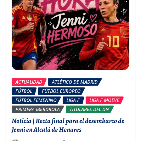
ACTUALIDAD
ATLÉTICO DE MADRID
FÚTBOL
FÚTBOL EUROPEO
FÚTBOL FEMENINO
LIGA F
LIGA F MOEVE
PRIMERA IBERDROLA
TITULARES DEL DÍA
Noticia | Recta final para el desembarco de
Jenni en Alcalá de Henares