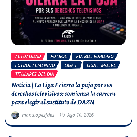
ACTUALIDAD
FÚTBOL
FÚTBOL EUROPEO
FÚTBOL FEMENINO
LIGA F
LIGA F MOEVE
TITULARES DEL DÍA
Noticia | La Liga F cierra la puja por sus
derechos televisivos: comienza la carrera
para elegir al sustituto de DAZN
manulopezfdez
Ago 10, 2026