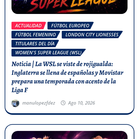
ACTUALIDAD
FÚTBOL EUROPEO
FÚTBOL FEMENINO
LONDON CITY LIONESSES
TITULARES DEL DÍA
WOMEN'S SUPER LEAGUE (WSL)
Noticia | La WSL se viste de rojigualda:
Inglaterra se llena de españolas y Movistar
prepara una temporada con acento de la
Liga F
manulopezfdez
Ago 10, 2026