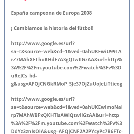
España campeona de Europa 2008
¡ Cambiamos la historia del fútbol!
http://www.google.es/url?
sa=t&source=web&cd=1&ved=0ahUKEwiU99TA
rZ7MAhXELhoKHdE7A3gQtwIIGzAA&url=http%
3A%2F%2Fm.youtube.com%2Fwatch%3Fv%3D
uReJCs_bd-
g&usg=AFQjCNGkRMoP_SJe37OjZuUoJeLiTtieog
http://www.google.es/url?
sa=t&source=web&cd=1&ved=0ahUKEwimoNaI
rp7MAhWBFxQKHTisAWIQtwIIGzAA&url=http
%3A%2F%2Fm.youtube.com%2Fwatch%3Fv%3
DdYz3znIsOiA&usg=AFQjCNF2A2PYcyPc7B6FTc-